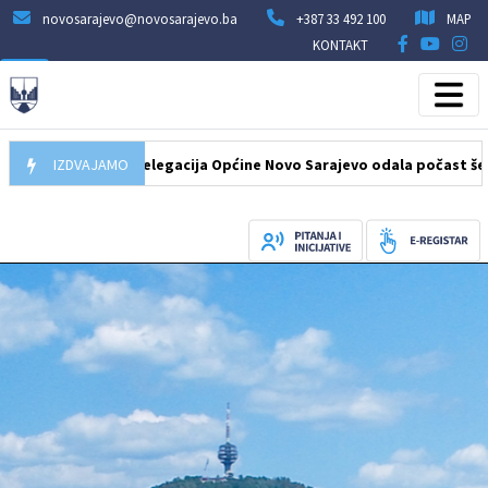
novosarajevo@novosarajevo.ba
+387 33 492 100
MAP
KONTAKT
07.08.2026
IZDVAJAMO
Delegacija Općine Novo Sarajevo odala počast šehidima