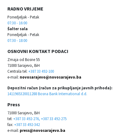
RADNO VRIJEME
Ponedjeljak - Petak
07:30 - 16:00
Šalter sala
Ponedjeljak - Petak
07:30 - 18:00
OSNOVNI KONTAKT PODACI
Zmaja od Bosne 55
71000 Sarajevo, BiH
Centrala tel:
+387 33 492-100
e-mail:
novosarajevo@novosarajevo.ba
Depozitni račun (račun za prikupljanje javnih prihoda):
1411965320011288 Bosna Bank International d.d.
Press
71000 Sarajevo, BiH
tel:
+387 33 492-276, +387 33 492-275
fax:
+387 33 492-342
e-mail:
press@novosarajevo.ba