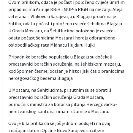
Ovom prilikom, odata je počast i položeno cvijeće umrlim
pripadnicima Armije RBiH i MUP-a RBiH na mezarju Aleja
veterana – Vlakovo u Sarajevu, a u Blagaju proučena je
Fatiha, odata počast i položeno cvijeće šehidima Blagaja.
U Gradu Mostaru, na Šehitlucima položeno je cvijeće i
odata počast šehidima Mostara i heroju odbrambeno-
oslobodilačkog rata Midhatu Hujduru Hujki.
Pripadnike boračke populacije u Blagaju su dočekali
predstavnici boračkih udruženja, na šehidskom mezarju,
kod Spomen česme, održan je historijski čas o braniocima
hercegovačkog bedema Blagaja.
U Mostaru, na Šehitlucima, prisutnim su se obratili
predstavnici boračkih udruženja Grada Mostara,
pomoćnik ministra za boračka pitanja Hercegovačko-
neretvanskog kantona i imam džamije u Mostaru.
Ovo je bila prilika da se još jednom podsjeti na ovaj
značajan datum Općine Novo Sarajevo sa ciljem