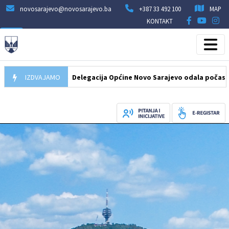
novosarajevo@novosarajevo.ba
+387 33 492 100
MAP
KONTAKT
07.08.2026
IZDVAJAMO
Delegacija Općine Novo Sarajevo odala počast šehid