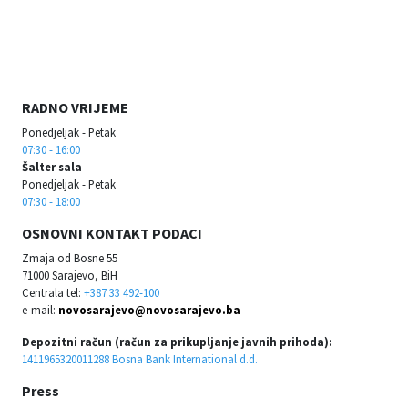
RADNO VRIJEME
Ponedjeljak - Petak
07:30 - 16:00
Šalter sala
Ponedjeljak - Petak
07:30 - 18:00
OSNOVNI KONTAKT PODACI
Zmaja od Bosne 55
71000 Sarajevo, BiH
Centrala tel:
+387 33 492-100
e-mail:
novosarajevo@novosarajevo.ba
Depozitni račun (račun za prikupljanje javnih prihoda):
1411965320011288 Bosna Bank International d.d.
Press