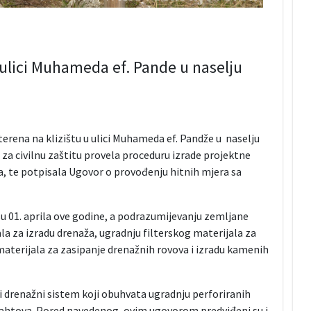
 u ulici Muhameda ef. Pande u naselju
 terena na klizištu u ulici Muhameda ef. Pandže u naselju
 za civilnu zaštitu provela proceduru izrade projektne
, te potpisala Ugovor o provođenju hitnih mjera sa
su 01. aprila ove godine, a podrazumijevanju zemljane
la za izradu drenaža, ugradnju filterskog materijala za
aterijala za zasipanje drenažnih rovova i izradu kamenih
se i drenažni sistem koji obuhvata ugradnju perforiranih
 šahtova. Pored navedenog, ovim ugovorom predviđeni su i