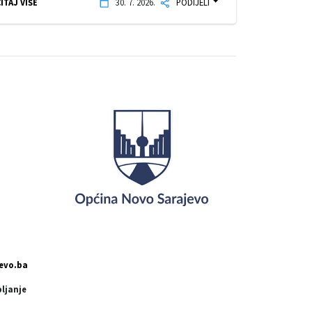
ITAJ VIŠE
30. 7. 2026.
PODIJELI
evo.ba
pljanje