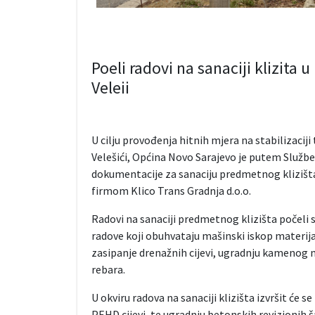
Poeli radovi na sanaciji klizita
Veleii
U cilju provođenja hitnih mjera na stabilizaciji
Velešići, Općina Novo Sarajevo je putem Službe
dokumentacije za sanaciju predmetnog klizišta
firmom Klico Trans Gradnja d.o.o.
Radovi na sanaciji predmetnog klizišta počeli 
radove koji obuhvataju mašinski iskop materija
zasipanje drenažnih cijevi, ugradnju kamenog m
rebara.
U okviru radova na sanaciji klizišta izvršit će 
PEHD cijevi, te ugradnju betonskih revizionih