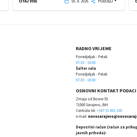
ČITAJ VIŠE
05. 8. 2026.
PODIJELI
Č
RADNO VRIJEME
Ponedjeljak - Petak
07:30 - 16:00
Šalter sala
Ponedjeljak - Petak
07:30 - 18:00
OSNOVNI KONTAKT PODACI
Zmaja od Bosne 55
71000 Sarajevo, BiH
Centrala tel:
+387 33 492-100
e-mail:
novosarajevo@novosaraj
Depozitni račun (račun za priku
javnih prihoda):