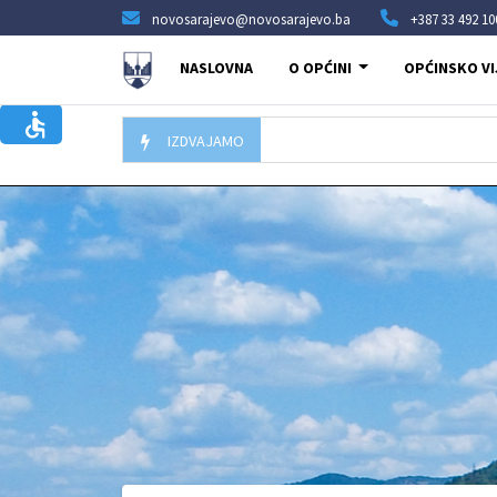
novosarajevo@novosarajevo.ba
+387 33 492 10
NASLOVNA
O OPĆINI
OPĆINSKO VI
IZDVAJAMO