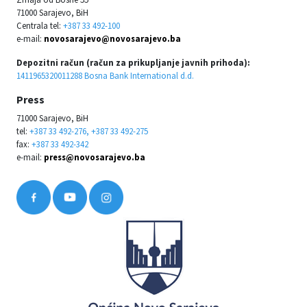
71000 Sarajevo, BiH
Centrala tel:
+387 33 492-100
e-mail:
novosarajevo@novosarajevo.ba
Depozitni račun (račun za prikupljanje javnih prihoda):
1411965320011288 Bosna Bank International d.d.
Press
71000 Sarajevo, BiH
tel:
+387 33 492-276, +387 33 492-275
fax:
+387 33 492-342
e-mail:
press@novosarajevo.ba