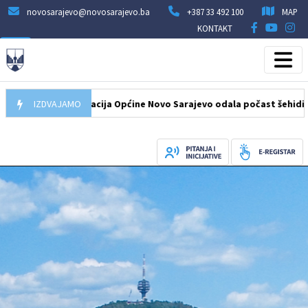
novosarajevo@novosarajevo.ba
+387 33 492 100
MAP
KONTAKT
8.2026
IZDVAJAMO
Delegacija Općine Novo Sarajevo odala počast šehidima i po