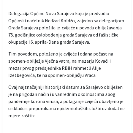
Delegacija Općine Novo Sarajevo koju je predvodio
Općinski načelnik Nedžad Koldžo, zajedno sa delegacijom
Grada Sarajeva položila je cvijeće u povodu obilježavanja
75. godišnjice oslobođenja grada Sarajeva od fašističke
okupacije i 6. aprila-Dana grada Sarajeva.
Tim povodom, položeno je cvijeće i odana počast na
spomen-obilježje Vječna vatra, na mezarju Kovači i
mezar prvog predsjednika RBiH rahmetli Alije
Izetbegovića, te na spomen-obilježju Vraca.
Ovaj najznačajniji historijski datum za Sarajevo obilježen
je na prigodan način i u vanrednim okolnostima zbog
pandemije korona virusa, a polaganje cvijeća obavljeno je
u skladu s preporukama epidemioloških službi uz dodatne
mjere zaštite.