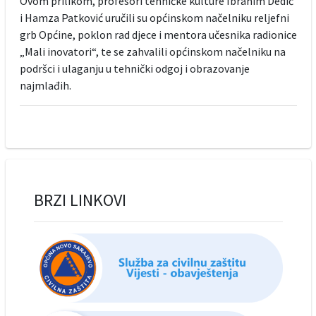
Ovom prilikom, profesori tehničke kulture Ibrahim Dedić
i Hamza Patković uručili su općinskom načelniku reljefni
grb Općine, poklon rad djece i mentora učesnika radionice
„Mali inovatori“, te se zahvalili općinskom načelniku na
podršci i ulaganju u tehnički odgoj i obrazovanje
najmlađih.
BRZI LINKOVI