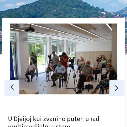
U Djeijoj kui zvanino puten u rad
multimedijalni sistem