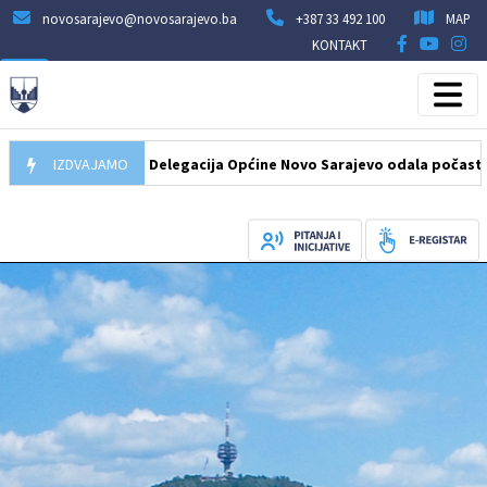
novosarajevo@novosarajevo.ba
+387 33 492 100
MAP
KONTAKT
07.08.2026
IZDVAJAMO
Delegacija Općine Novo Sarajevo odala počast šehidim