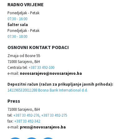
RADNO VRIJEME
Ponedjeljak - Petak
07:30 - 16:00
Šalter sala
Ponedjeljak - Petak
07:30 - 18:00
OSNOVNI KONTAKT PODACI
Zmaja od Bosne 55
71000 Sarajevo, BiH
Centrala tel:
+387 33 492-100
e-mail:
novosarajevo@novosarajevo.ba
Depozitni račun (račun za prikupljanje javnih prihoda):
1411965320011288 Bosna Bank International d.d.
Press
71000 Sarajevo, BiH
tel:
+387 33 492-276, +387 33 492-275
fax:
+387 33 492-342
e-mail:
press@novosarajevo.ba