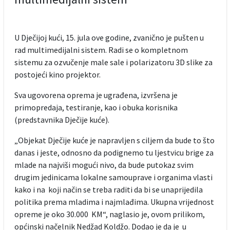
U Dječijoj kući, 15. jula ove godine, zvanično je pušten u
rad multimedijalni sistem. Radi se o kompletnom
sistemu za ozvučenje male sale i polarizatoru 3D slike za
postojeći kino projektor.
Sva ugovorena oprema je ugrađena, izvršena je
primopredaja, testiranje, kao i obuka korisnika
(predstavnika Dječije kuće).
„Objekat Dječije kuće je napravljen s ciljem da bude to što
danas i jeste, odnosno da podignemo tu ljestvicu brige za
mlade na najviši mogući nivo, da bude putokaz svim
drugim jedinicama lokalne samouprave i organima vlasti
kako i na koji način se treba raditi da bi se unaprijedila
politika prema mladima i najmlađima. Ukupna vrijednost
opreme je oko 30.000 KM“, naglasio je, ovom prilikom,
općinski načelnik Nedžad Koldžo. Dodao je da je u