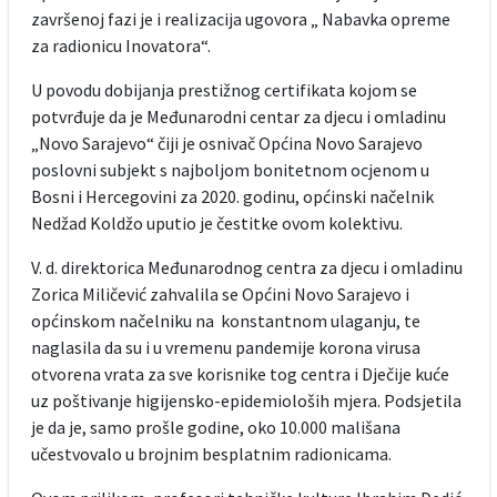
završenoj fazi je i realizacija ugovora „ Nabavka opreme
za radionicu Inovatora“.
U povodu dobijanja prestižnog certifikata kojom se
potvrđuje da je Međunarodni centar za djecu i omladinu
„Novo Sarajevo“ čiji je osnivač Općina Novo Sarajevo
poslovni subjekt s najboljom bonitetnom ocjenom u
Bosni i Hercegovini za 2020. godinu, općinski načelnik
Nedžad Koldžo uputio je čestitke ovom kolektivu.
V. d. direktorica Međunarodnog centra za djecu i omladinu
Zorica Miličević zahvalila se Općini Novo Sarajevo i
općinskom načelniku na konstantnom ulaganju, te
naglasila da su i u vremenu pandemije korona virusa
otvorena vrata za sve korisnike tog centra i Dječije kuće
uz poštivanje higijensko-epidemiološih mjera. Podsjetila
je da je, samo prošle godine, oko 10.000 mališana
učestvovalo u brojnim besplatnim radionicama.