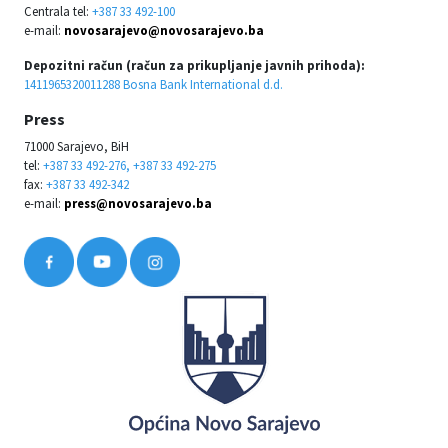
Centrala tel:
+387 33 492-100
e-mail:
novosarajevo@novosarajevo.ba
Depozitni račun (račun za prikupljanje javnih prihoda):
1411965320011288 Bosna Bank International d.d.
Press
71000 Sarajevo, BiH
tel:
+387 33 492-276, +387 33 492-275
fax:
+387 33 492-342
e-mail:
press@novosarajevo.ba