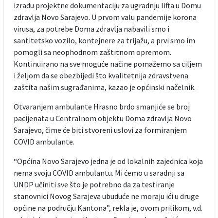
izradu projektne dokumentaciju za ugradnju lifta u Domu
zdravlja Novo Sarajevo. U prvom valu pandemije korona
virusa, za potrebe Doma zdravlja nabavili smo i
santitetsko vozilo, kontejnere za trijažu, a prvi smo im
pomogli sa neophodnom zaštitnom opremom.
Kontinuirano na sve moguće načine pomažemo sa ciljem
i željom da se obezbijedi što kvalitetnija zdravstvena
zaštita našim sugrađanima, kazao je općinski načelnik.
Otvaranjem ambulante Hrasno brdo smanjiće se broj
pacijenata u Centralnom objektu Doma zdravlja Novo
Sarajevo, čime će biti stvoreni uslovi za formiranjem
COVID ambulante.
“Općina Novo Sarajevo jedna je od lokalnih zajednica koja
nema svoju COVID ambulantu. Mi ćemo u saradnji sa
UNDP učiniti sve što je potrebno da za testiranje
stanovnici Novog Sarajeva ubuduće ne moraju ići u druge
općine na području Kantona”, rekla je, ovom prilikom, v.d.