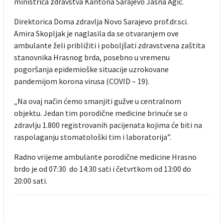
ministrica zdravstva Kantona Sarajevo Jasna Agić.
Direktorica Doma zdravlja Novo Sarajevo prof.dr.sci.
Amira Skopljak je naglasila da se otvaranjem ove
ambulante želi približiti i poboljšati zdravstvena zaštita
stanovnika Hrasnog brda, posebno u vremenu
pogoršanja epidemioške situacije uzrokovane
pandemijom korona virusa (COVID – 19).
„Na ovaj način ćemo smanjiti gužve u centralnom
objektu. Jedan tim porodične medicine brinuće se o
zdravlju 1.800 registrovanih pacijenata kojima će biti na
raspolaganju stomatološki tim i laboratorija”.
Radno vrijeme ambulante porodične medicine Hrasno
brdo je od 07:30 do 14:30 sati i četvrtkom od 13:00 do
20:00 sati.