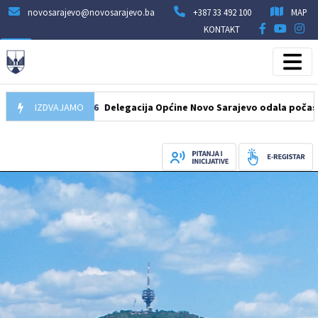
novosarajevo@novosarajevo.ba
+387 33 492 100
MAP
KONTAKT
07.08.2026
IZDVAJAMO
Delegacija Općine Novo Sarajevo odala počast šehidima