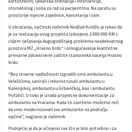
kartotekom, ljekarska ordinacija i intervencije,
stomatolog i soba za rad sa pacijentima. Na spratu su
prostorije mjesne zajednice, kancelarija i sale.
U obraćanju, općinski načelnik Nedžad Koldžo je rekao da
je za realizaciju ovog projekta izdvojeno 2.000.000 KM s
ciljem rješavanja dugogodišnjeg problema neadekvatnog
prostora MZ „Hrasno brdo“ i omogućavanja kvalitetne
primarne zdravstvene zaštite stanovnika naselja Hrasno
brdo.
“Bez stvarne nadležnosti izgradili smo ambulantu u
Velešićima, sanirali i rekonstruisali ambulantu u
Kalesijskoj, ambulantu u Grbavičkoj, kao i ambulantu
Pofalići. U toku je izrada projektne dokumentacije za
ambulantu na Vracama. Kada to završimo možemo reći
da smo modernizovali sve ambulante na području
općine”, naglasio je načelnik.
Podsjetio je da je učinjeno sve što je bilo potrebno i za