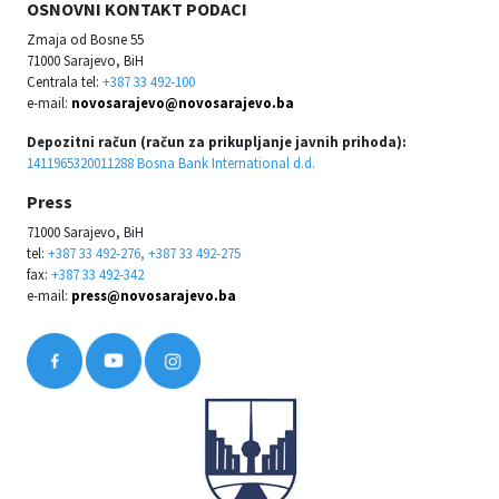
OSNOVNI KONTAKT PODACI
Zmaja od Bosne 55
71000 Sarajevo, BiH
Centrala tel:
+387 33 492-100
e-mail:
novosarajevo@novosarajevo.ba
Depozitni račun (račun za prikupljanje javnih prihoda):
1411965320011288 Bosna Bank International d.d.
Press
71000 Sarajevo, BiH
tel:
+387 33 492-276, +387 33 492-275
fax:
+387 33 492-342
e-mail:
press@novosarajevo.ba