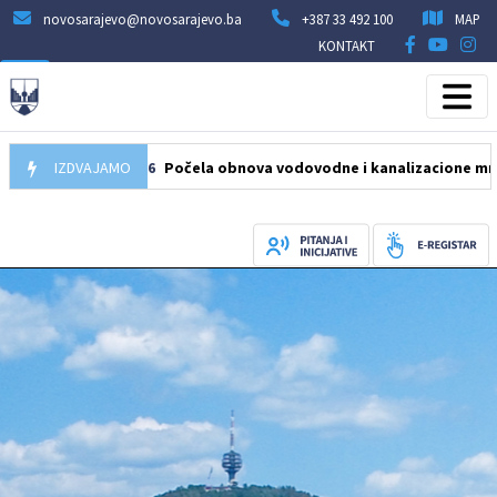
novosarajevo@novosarajevo.ba
+387 33 492 100
MAP
KONTAKT
05.08.2026
IZDVAJAMO
Počela obnova vodovodne i kanalizacione mreže u uli