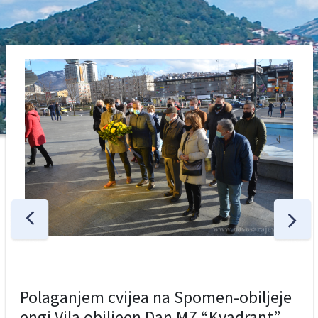
Polaganjem cvijea na Spomen-obiljeje
engi Vila obiljeen Dan MZ “Kvadrant”