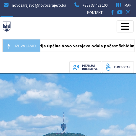
novosarajevo@novosarajevo.ba
+387 33 492 100
MAP
KONTAKT
8.2026
IZDVAJAMO
Delegacija Općine Novo Sarajevo odala počast šehidima i po