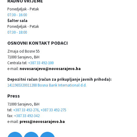
RADNO VRIJEME
Ponedjeljak - Petak
07:30 - 16:00
Šalter sala
Ponedjeljak - Petak
07:30 - 18:00
OSNOVNI KONTAKT PODACI
Zmaja od Bosne 55
71000 Sarajevo, BiH
Centrala tel:
+387 33 492-100
e-mail:
novosarajevo@novosarajevo.ba
Depozitni račun (račun za prikupljanje javnih prihoda):
1411965320011288 Bosna Bank International d.d.
Press
71000 Sarajevo, BiH
tel:
+387 33 492-276, +387 33 492-275
fax:
+387 33 492-342
e-mail:
press@novosarajevo.ba