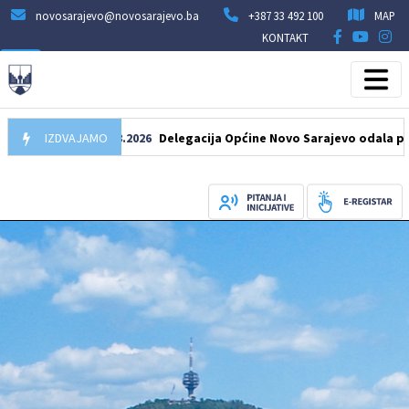
novosarajevo@novosarajevo.ba
+387 33 492 100
MAP
KONTAKT
IZDVAJAMO
07.08.2026
Delegacija Općine Novo Sarajevo odala počast še