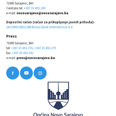
71000 Sarajevo, BiH
Centrala tel:
+387 33 492-100
e-mail:
novosarajevo@novosarajevo.ba
Depozitni račun (račun za prikupljanje javnih prihoda):
1411965320011288 Bosna Bank International d.d.
Press
71000 Sarajevo, BiH
tel:
+387 33 492-276, +387 33 492-275
fax:
+387 33 492-342
e-mail:
press@novosarajevo.ba