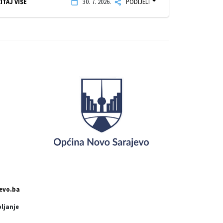
ITAJ VIŠE
30. 7. 2026.
PODIJELI
evo.ba
pljanje