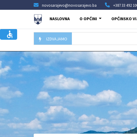
novosarajevo@novosarajevo.ba
+387 33 492 10
NASLOVNA
O OPĆINI
OPĆINSKO VI
IZDVAJAMO