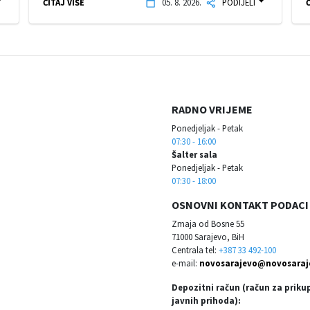
ČITAJ VIŠE
05. 8. 2026.
PODIJELI
Č
RADNO VRIJEME
Ponedjeljak - Petak
07:30 - 16:00
Šalter sala
Ponedjeljak - Petak
07:30 - 18:00
OSNOVNI KONTAKT PODACI
Zmaja od Bosne 55
71000 Sarajevo, BiH
Centrala tel:
+387 33 492-100
e-mail:
novosarajevo@novosaraj
Depozitni račun (račun za priku
javnih prihoda):