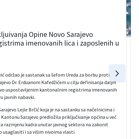
rikljuivanja Opine Novo Sarajevo
istrima imenovanih lica i zaposlenih u
ić održao je sastanak sa šefom Ureda za borbu protiv
ajevo Dr. Erduanom Kafedžićem u cilju definisanja daljih
ajevo uspostavljenim kantonalnim registrima imenovanih
ru javnih nabavki.
Sarajevo Lejle Brčić koja je na sastanku sa načelnicima i
Kantonu Sarajevo predložila priključivanje općina u već
 za razmjenu kadra unutar javnog sektora na zakonit
usaglasiti i sa višim nivoima vlasti.