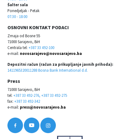
Šalter sala
Ponedjeljak - Petak
07:30 - 18:00
OSNOVNI KONTAKT PODACI
Zmaja od Bosne 55
71000 Sarajevo, BiH
Centrala tel:
+387 33 492-100
e-mail:
novosarajevo@novosarajevo.ba
Depozitni račun (račun za prikupljanje javnih prihoda):
1411965320011288 Bosna Bank International d.d.
Press
71000 Sarajevo, BiH
tel:
+387 33 492-276, +387 33 492-275
fax:
+387 33 492-342
e-mail:
press@novosarajevo.ba