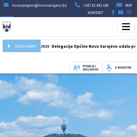
novosarajevo@novosarajevo.ba
+387 33 492 100
MAP
KONTAKT
IZDVAJAMO
07.08.2026
Delegacija Općine Novo Sarajevo odala počast šeh