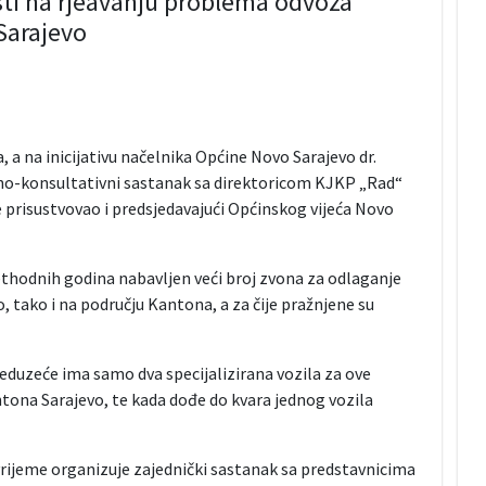
ti na rjeavanju problema odvoza
Sarajevo
 a na inicijativu načelnika Općine Novo Sarajevo dr.
dno-konsultativni sastanak sa direktoricom KJKP „Rad“
 prisustvovao i predsjedavajući Općinskog vijeća Novo
ethodnih godina nabavljen veći broj zvona za odlaganje
 tako i na području Kantona, a za čije pražnjene su
reduzeće ima samo dva specijalizirana vozila za ove
ntona Sarajevo, te kada dođe do kvara jednog vozila
vrijeme organizuje zajednički sastanak sa predstavnicima