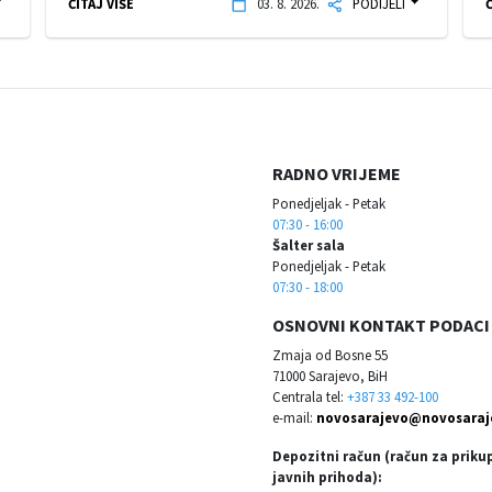
ČITAJ VIŠE
03. 8. 2026.
PODIJELI
Č
RADNO VRIJEME
Ponedjeljak - Petak
07:30 - 16:00
Šalter sala
Ponedjeljak - Petak
07:30 - 18:00
OSNOVNI KONTAKT PODACI
Zmaja od Bosne 55
71000 Sarajevo, BiH
Centrala tel:
+387 33 492-100
e-mail:
novosarajevo@novosaraj
Depozitni račun (račun za priku
javnih prihoda):