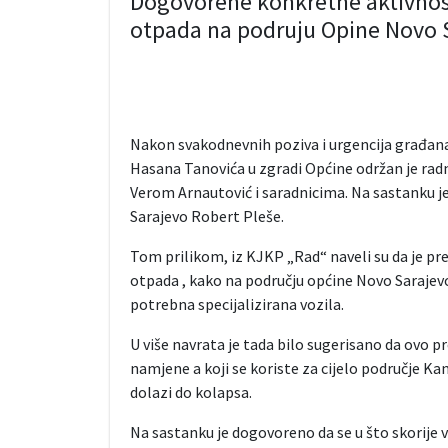
Dogovorene konkretne aktivnos
otpada na podruju Opine Novo 
Nakon svakodnevnih poziva i urgencija građana,
Hasana Tanovića u zgradi Općine održan je ra
Verom Arnautović i saradnicima. Na sastanku je
Sarajevo Robert Pleše.
Tom prilikom, iz KJKP „Rad“ naveli su da je pr
otpada , kako na području općine Novo Sarajevo,
potrebna specijalizirana vozila.
U više navrata je tada bilo sugerisano da ovo p
namjene a koji se koriste za cijelo područje Ka
dolazi do kolapsa.
Na sastanku je dogovoreno da se u što skorije 