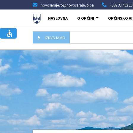
novosarajevo@novosarajevo.ba
+387 33 492 10
NASLOVNA
O OPĆINI
OPĆINSKO VI
IZDVAJAMO