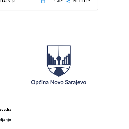
ITAJ VIŠE
30. 7. 2026.
PODIJELI
evo.ba
pljanje