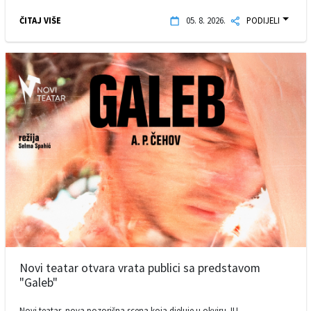
ČITAJ VIŠE
05. 8. 2026.
PODIJELI
Novi teatar otvara vrata publici sa predstavom
"Galeb"
Novi teatar, nova pozorišna scena koja djeluje u okviru JU