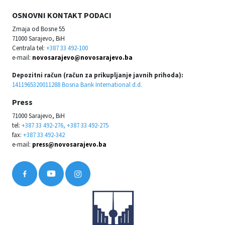
OSNOVNI KONTAKT PODACI
Zmaja od Bosne 55
71000 Sarajevo, BiH
Centrala tel:
+387 33 492-100
e-mail:
novosarajevo@novosarajevo.ba
Depozitni račun (račun za prikupljanje javnih prihoda):
1411965320011288 Bosna Bank International d.d.
Press
71000 Sarajevo, BiH
tel:
+387 33 492-276, +387 33 492-275
fax:
+387 33 492-342
e-mail:
press@novosarajevo.ba