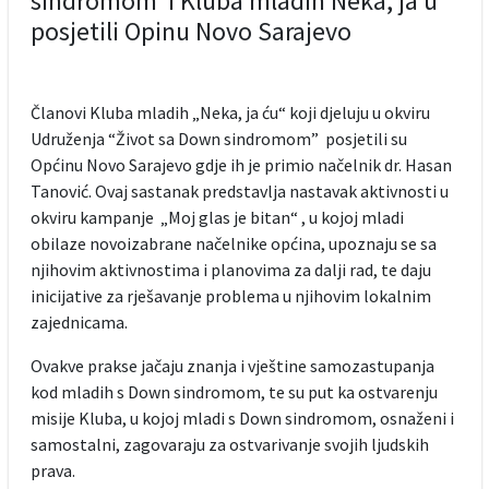
sindromom”i Kluba mladih Neka, ja u
posjetili Opinu Novo Sarajevo
Članovi Kluba mladih „Neka, ja ću“ koji djeluju u okviru
Udruženja “Život sa Down sindromom” posjetili su
Općinu Novo Sarajevo gdje ih je primio načelnik dr. Hasan
Tanović. Ovaj sastanak predstavlja nastavak aktivnosti u
okviru kampanje „Moj glas je bitan“ , u kojoj mladi
obilaze novoizabrane načelnike općina, upoznaju se sa
njihovim aktivnostima i planovima za dalji rad, te daju
inicijative za rješavanje problema u njihovim lokalnim
zajednicama.
Ovakve prakse jačaju znanja i vještine samozastupanja
kod mladih s Down sindromom, te su put ka ostvarenju
misije Kluba, u kojoj mladi s Down sindromom, osnaženi i
samostalni, zagovaraju za ostvarivanje svojih ljudskih
prava.