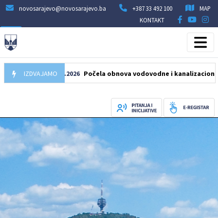
novosarajevo@novosarajevo.ba
+387 33 492 100
MAP
KONTAKT
IZDVAJAMO
05.08.2026
Počela obnova vodovodne i kanalizacione mreže u 