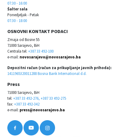
07:30 - 16:00
Šalter sala
Ponedjeljak - Petak
07:30 - 18:00
OSNOVNI KONTAKT PODACI
Zmaja od Bosne 55
71000 Sarajevo, BiH
Centrala tel:
+387 33 492-100
e-mail:
novosarajevo@novosarajevo.ba
Depozitni račun (račun za prikupljanje javnih prihoda):
1411965320011288 Bosna Bank International d.d.
Press
71000 Sarajevo, BiH
tel:
+387 33 492-276, +387 33 492-275
fax:
+387 33 492-342
e-mail:
press@novosarajevo.ba