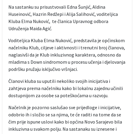
Na sastanku su prisustvovali Edna Šunjić, Aldina
Huseinović, Hazrin Redžepi i Alija Salihović, voditeljica
Kluba Elma Nuković, te članica Upravnog odbora
Udruženja Maida Agić.
Voditeljica Kluba Elma Nuković, predstavila je općinskom
načelniku Klub, ciljeve i aktivnosti i trenutni broj članova,
naglasivši da je Klub inkluzivnog karaktera, odnosno da
mladima s Down sindromom u procesu učenja i djelovanja
podršku pružaju isključivo vršnjaci.
Članovi kluba su uputili nekoliko svojih inicijativa i
zahtjeva prema načelniku kako bi lokalnu zajednu učinili
dostupnijom za osobe sa poteškoćama u razvoju.
Načelnik je pozorno saslušao sve prijedloge i inicijative,
odobrio ih i složio se sa njima, te će raditi na tome da se
čim prije ispune uslovi kako bi općina Novo Sarajevo bila
inkluzivna u svakom polju. Na sastanaku su iznesene i