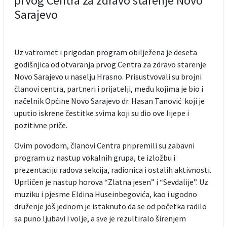
prvog Centra za zdravo starenje Novo
Sarajevo
Uz vatromet i prigodan program obilježena je deseta
godišnjica od otvaranja prvog Centra za zdravo starenje
Novo Sarajevo u naselju Hrasno. Prisustvovali su brojni
članovi centra, partneri i prijatelji, među kojima je bio i
načelnik Općine Novo Sarajevo dr. Hasan Tanović koji je
uputio iskrene čestitke svima koji su dio ove lijepe i
pozitivne priče.
Ovim povodom, članovi Centra pripremili su zabavni
program uz nastup vokalnih grupa, te izložbu i
prezentaciju radova sekcija, radionica i ostalih aktivnosti.
Uprličen je nastup horova “Zlatna jesen” i “Sevdalije”. Uz
muziku i pjesme Eldina Huseinbegovića, kao i ugodno
druženje još jednom je istaknuto da se od početka radilo
sa puno ljubavi i volje, a sve je rezultiralo širenjem