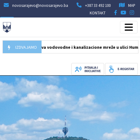
novosarajevo@novosarajevo.ba
+387 33 492 100
MAP
KONTAKT
Počela obnova vodovodne i kanalizacione mreže u ulici Humska na 
IZDVAJAMO