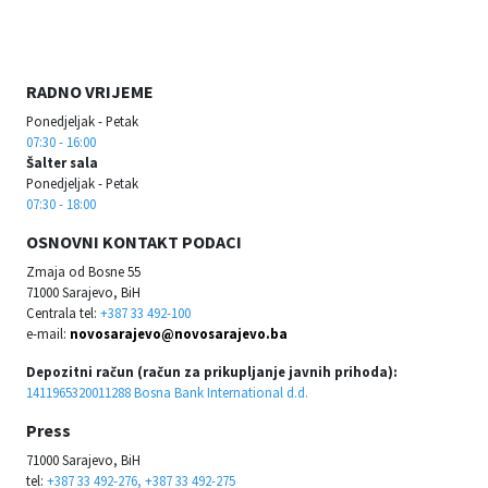
RADNO VRIJEME
Ponedjeljak - Petak
07:30 - 16:00
Šalter sala
Ponedjeljak - Petak
07:30 - 18:00
OSNOVNI KONTAKT PODACI
Zmaja od Bosne 55
71000 Sarajevo, BiH
Centrala tel:
+387 33 492-100
e-mail:
novosarajevo@novosarajevo.ba
Depozitni račun (račun za prikupljanje javnih prihoda):
1411965320011288 Bosna Bank International d.d.
Press
71000 Sarajevo, BiH
tel:
+387 33 492-276, +387 33 492-275