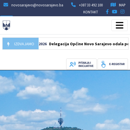
novosarajevo@novosarajevo.ba
+387 33 492 100
MAP
KONTAKT
IZDVAJAMO
07.08.2026
Delegacija Općine Novo Sarajevo odala počast šeh