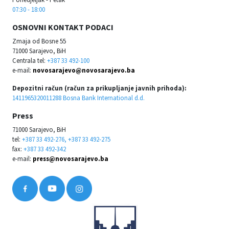
07:30 - 18:00
OSNOVNI KONTAKT PODACI
Zmaja od Bosne 55
71000 Sarajevo, BiH
Centrala tel:
+387 33 492-100
e-mail:
novosarajevo@novosarajevo.ba
Depozitni račun (račun za prikupljanje javnih prihoda):
1411965320011288 Bosna Bank International d.d.
Press
71000 Sarajevo, BiH
tel:
+387 33 492-276, +387 33 492-275
fax:
+387 33 492-342
e-mail:
press@novosarajevo.ba