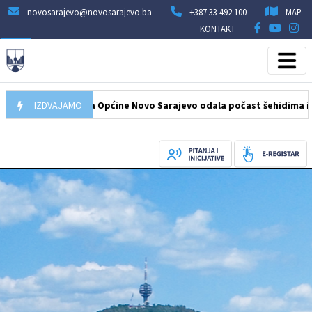
novosarajevo@novosarajevo.ba
+387 33 492 100
MAP
KONTAKT
26
Delegacija Općine Novo Sarajevo odala počast šehidima i poginu
IZDVAJAMO