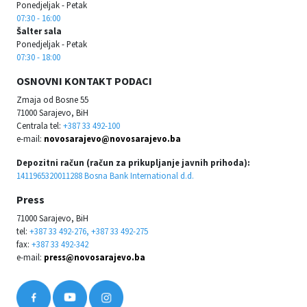
Ponedjeljak - Petak
07:30 - 16:00
Šalter sala
Ponedjeljak - Petak
07:30 - 18:00
OSNOVNI KONTAKT PODACI
Zmaja od Bosne 55
71000 Sarajevo, BiH
Centrala tel:
+387 33 492-100
e-mail:
novosarajevo@novosarajevo.ba
Depozitni račun (račun za prikupljanje javnih prihoda):
1411965320011288 Bosna Bank International d.d.
Press
71000 Sarajevo, BiH
tel:
+387 33 492-276, +387 33 492-275
fax:
+387 33 492-342
e-mail:
press@novosarajevo.ba