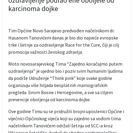
ozdravljenje podrao ene oboljele od
karcinoma dojke
Tim Općine Novo Sarajevo predvođen načelnikom dr.
Hasanom Tanovićem danas je bio dio najveće evropske
trke i šetnje za ozdravljenje Race for the Cure, čiji je cilj
promocija važnosti ženskog zdravlja.
Moto novosarajevskog Tima “Zajedno koračajmo putem
ozdravljenja” je ujedno bio i poziv svim humanim ljudima
da podrže Udruženje “Think pink” koje svake godine
organizuju više hiljada besplatnih mamografskih
pregleda širom Bosne i Hercegovine, a sve sa ciljem
prevencije oboljenja od karcinoma dojke.
Ove godine Timu su se pridružili brojni uposlenici Općine i
vijećnici Općinskog vijeća koji su zajedno sa vođom tima
načelnikom Tanovićem održali šetnju od SCC-a kroz
Vilsonovo šetalište, budući da shodno epidemiološkoj