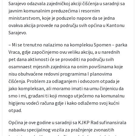
Sarajevo odazvala zajedničkoj akciji čišćenja u saradnji sa
javnim komunalnim preduzećima i resornim
ministarstvom, koje je poduzelo napore da se jedna
ovakva akcija provede na području svih općina u Kantonu
Sarajevo.
– Mi se trenutno nalazimo na kompleksu Spomen – parka
Vraca, gdje započinjemo ovu veliku akciju, a u narednih
pet dana aktivnosti će se provoditi na području svih
osamnaest mjesnih zajednica na onim površinama koje
nisu obuhvaćene redovni programima I planovima
čišćenja. Problem za odlaganjem i odvozom otpada je
jako kompleksan, ali moramo imati na umu činjenicu da
smo i mi, građani ti koji mnogo utječemo na komunalnu
higijenu vodeći računa gdje i kako odlažemo svoj kućni
otpad.
Općina je ove godine u saradnji sa KJKP Rad sufinansirala
nabavku specijalnog vozila za pražnjenje zvonastih