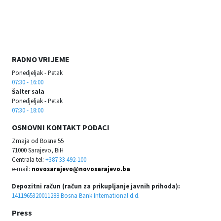
RADNO VRIJEME
Ponedjeljak - Petak
07:30 - 16:00
Šalter sala
Ponedjeljak - Petak
07:30 - 18:00
OSNOVNI KONTAKT PODACI
Zmaja od Bosne 55
71000 Sarajevo, BiH
Centrala tel:
+387 33 492-100
e-mail:
novosarajevo@novosarajevo.ba
Depozitni račun (račun za prikupljanje javnih prihoda):
1411965320011288 Bosna Bank International d.d.
Press