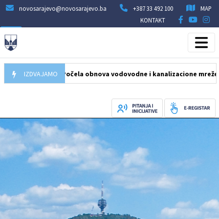
novosarajevo@novosarajevo.ba
+387 33 492 100
MAP
KONTAKT
05.08.2026
IZDVAJAMO
Počela obnova vodovodne i kanalizacione mreže u ulici 