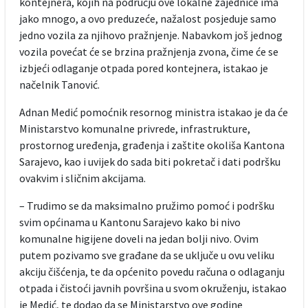
kontejnera, kojih na području ove lokalne zajednice ima
jako mnogo, a ovo preduzeće, nažalost posjeduje samo
jedno vozila za njihovo pražnjenje. Nabavkom još jednog
vozila povećat će se brzina pražnjenja zvona, čime će se
izbjeći odlaganje otpada pored kontejnera, istakao je
načelnik Tanović.
Adnan Medić pomoćnik resornog ministra istakao je da će
Ministarstvo komunalne privrede, infrastrukture,
prostornog uređenja, građenja i zaštite okoliša Kantona
Sarajevo, kao i uvijek do sada biti pokretač i dati podršku
ovakvim i sličnim akcijama.
– Trudimo se da maksimalno pružimo pomoć i podršku
svim općinama u Kantonu Sarajevo kako bi nivo
komunalne higijene doveli na jedan bolji nivo. Ovim
putem pozivamo sve građane da se uključe u ovu veliku
akciju čišćenja, te da općenito povedu računa o odlaganju
otpada i čistoći javnih površina u svom okruženju, istakao
je Medić, te dodao da se Ministarstvo ove godine