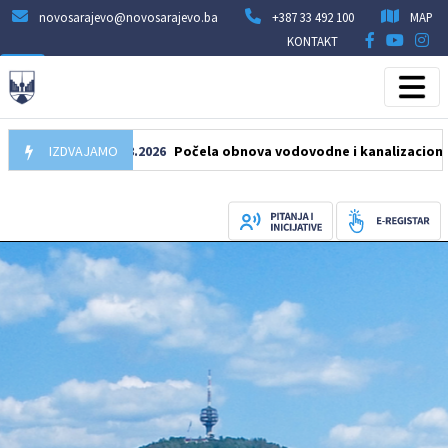
novosarajevo@novosarajevo.ba
+387 33 492 100
MAP
KONTAKT
IZDVAJAMO
05.08.2026
Počela obnova vodovodne i kanalizacione mreže 