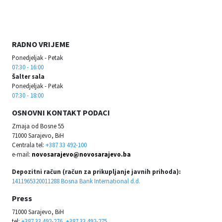
RADNO VRIJEME
Ponedjeljak - Petak
07:30 - 16:00
Šalter sala
Ponedjeljak - Petak
07:30 - 18:00
OSNOVNI KONTAKT PODACI
Zmaja od Bosne 55
71000 Sarajevo, BiH
Centrala tel:
+387 33 492-100
e-mail:
novosarajevo@novosarajevo.ba
Depozitni račun (račun za prikupljanje javnih prihoda):
1411965320011288 Bosna Bank International d.d.
Press
71000 Sarajevo, BiH
tel:
+387 33 492-276, +387 33 492-275