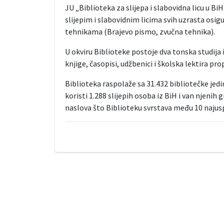
JU „Biblioteka za slijepa i slabovidna licu u Bi
slijepim i slabovidnim licima svih uzrasta os
tehnikama (Brajevo pismo, zvučna tehnika).
U okviru Biblioteke postoje dva tonska studija 
knjige, časopisi, udžbenici i školska lektira p
Biblioteka raspolaže sa 31.432 bibliotečke jedin
koristi 1.288 slijepih osoba iz BiH i van njenih
naslova što Biblioteku svrstava među 10 najusp