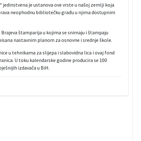
H“ jedinstvena je ustanova ove vrste u našoj zemlji koja
igurava neophodnu bibliotečku građu u njima dostupnim
i Brajeva štamparija u kojima se snimaju i štampaju
ropisana nastavnim planom za osnovne i srednje škole.
ice u tehnikama za slijepa i slabovidna lica i ovaj fond
 granica. U toku kalendarske godine producira se 100
ješnijih izdavača u BiH.