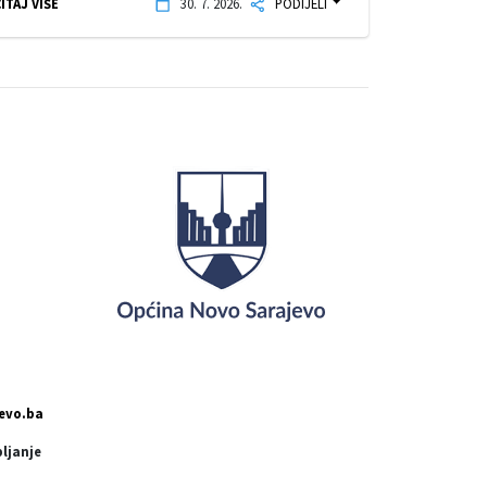
ITAJ VIŠE
30. 7. 2026.
PODIJELI
evo.ba
pljanje