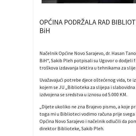
OPĆINA PODRŽALA RAD BIBLIOTE
BiH
Načelnik Općine Novo Sarajevo, dr. Hasan Tanović
BiH“, Sakib Pleh potpisali su Ugovor o dodjeli f
troškova izdavanja lektira u tehnikama za slijep
Uvažavajući potrebe djece oštećenog vida, te izr
kojem se JU „Biblioteka za slijepa i slabovidna 
izdvojena se sredstva u iznosu od 5.000 KM.
„Dijete ukoliko ne zna Brajevo pismo, a koje p
toga mi u Biblioteci vodimo računa prije sveg
Općina Novo Sarajevo i načelnik odlučili da pom
direktor Biblioteke, Sakib Pleh.