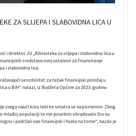
KE ZA SLIJEPA I SLABOVIDNA LICA U
 i direktor JU „Biblioteka za slijepa i slabovidna lica u
inansijskih sredstava ovoj ustanovi za finansiranje
a i slabovidna lica.
ažavajući senzibilitet za težak finansijski položaj u
lica u BiH“ nalazi, iz Budžeta Općine za 2023. godinu
rije svega nauči kroz lektire smatra se nepismenim. Zbog
a o mlađoj populaciji te me posebno obradovalo što su
ognu i podržali nas finansijski i hvala na tome“, kazao je