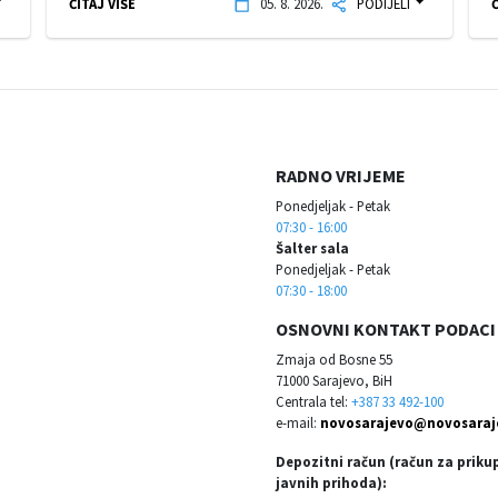
ČITAJ VIŠE
05. 8. 2026.
PODIJELI
Č
RADNO VRIJEME
Ponedjeljak - Petak
07:30 - 16:00
Šalter sala
Ponedjeljak - Petak
07:30 - 18:00
OSNOVNI KONTAKT PODACI
Zmaja od Bosne 55
71000 Sarajevo, BiH
Centrala tel:
+387 33 492-100
e-mail:
novosarajevo@novosaraj
Depozitni račun (račun za priku
javnih prihoda):