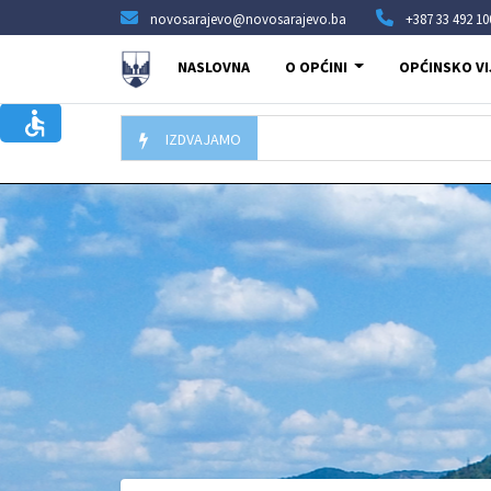
novosarajevo@novosarajevo.ba
+387 33 492 10
NASLOVNA
O OPĆINI
OPĆINSKO VI
IZDVAJAMO