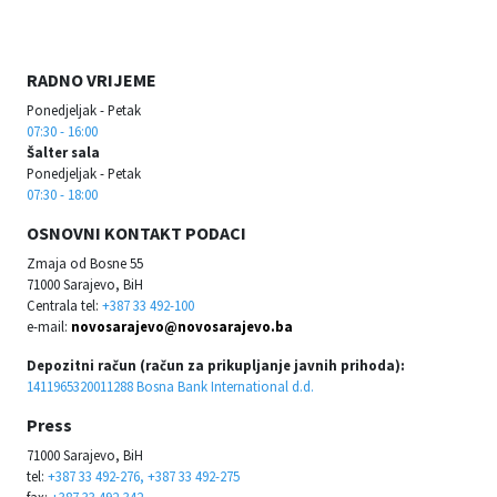
RADNO VRIJEME
Ponedjeljak - Petak
07:30 - 16:00
Šalter sala
Ponedjeljak - Petak
07:30 - 18:00
OSNOVNI KONTAKT PODACI
Zmaja od Bosne 55
71000 Sarajevo, BiH
Centrala tel:
+387 33 492-100
e-mail:
novosarajevo@novosarajevo.ba
Depozitni račun (račun za prikupljanje javnih prihoda):
1411965320011288 Bosna Bank International d.d.
Press
71000 Sarajevo, BiH
tel:
+387 33 492-276, +387 33 492-275
fax:
+387 33 492-342