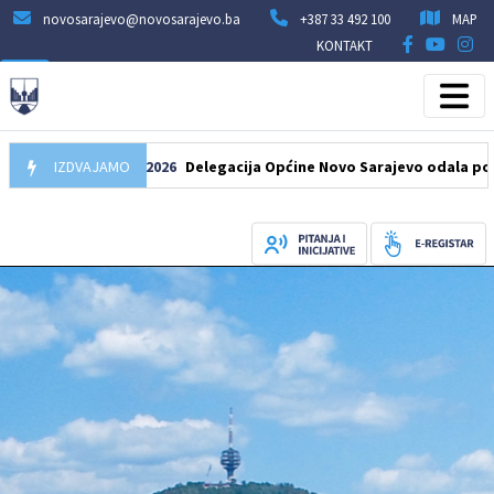
novosarajevo@novosarajevo.ba
+387 33 492 100
MAP
KONTAKT
IZDVAJAMO
07.08.2026
Delegacija Općine Novo Sarajevo odala počast šeh