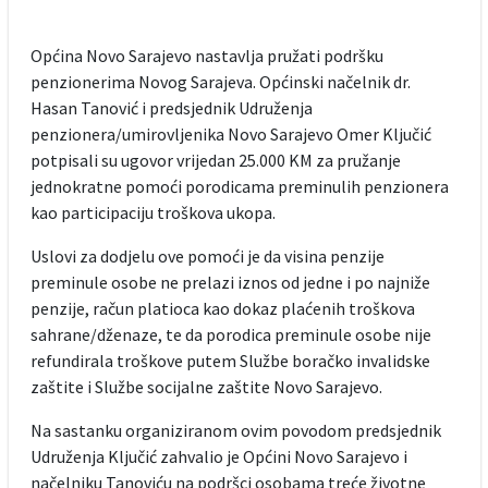
Općina Novo Sarajevo nastavlja pružati podršku
penzionerima Novog Sarajeva. Općinski načelnik dr.
Hasan Tanović i predsjednik Udruženja
penzionera/umirovljenika Novo Sarajevo Omer Ključić
potpisali su ugovor vrijedan 25.000 KM za pružanje
jednokratne pomoći porodicama preminulih penzionera
kao participaciju troškova ukopa.
Uslovi za dodjelu ove pomoći je da visina penzije
preminule osobe ne prelazi iznos od jedne i po najniže
penzije, račun platioca kao dokaz plaćenih troškova
sahrane/dženaze, te da porodica preminule osobe nije
refundirala troškove putem Službe boračko invalidske
zaštite i Službe socijalne zaštite Novo Sarajevo.
Na sastanku organiziranom ovim povodom predsjednik
Udruženja Ključić zahvalio je Općini Novo Sarajevo i
načelniku Tanoviću na podršci osobama treće životne