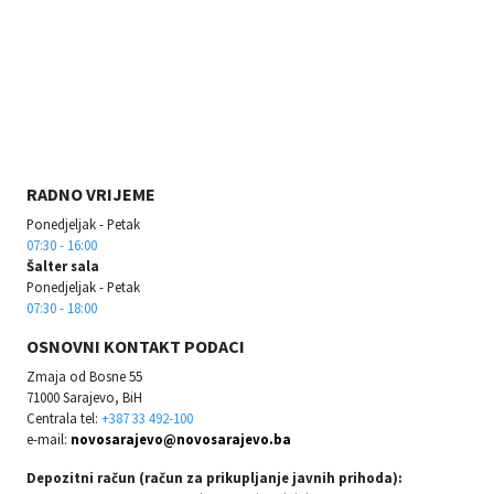
RADNO VRIJEME
Ponedjeljak - Petak
07:30 - 16:00
Šalter sala
Ponedjeljak - Petak
07:30 - 18:00
OSNOVNI KONTAKT PODACI
Zmaja od Bosne 55
71000 Sarajevo, BiH
Centrala tel:
+387 33 492-100
e-mail:
novosarajevo@novosarajevo.ba
Depozitni račun (račun za prikupljanje javnih prihoda):