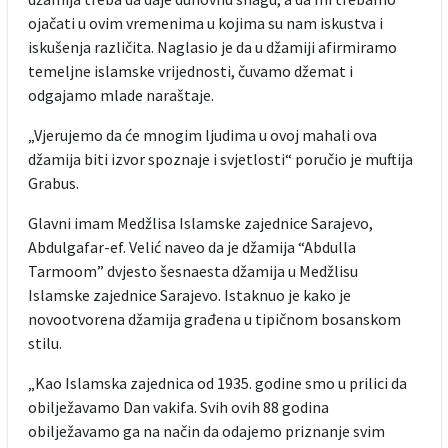
ojačati u ovim vremenima u kojima su nam iskustva i
iskušenja različita. Naglasio je da u džamiji afirmiramo
temeljne islamske vrijednosti, čuvamo džemat i
odgajamo mlade naraštaje.
„Vjerujemo da će mnogim ljudima u ovoj mahali ova
džamija biti izvor spoznaje i svjetlosti“ poručio je muftija
Grabus.
Glavni imam Medžlisa Islamske zajednice Sarajevo,
Abdulgafar-ef. Velić naveo da je džamija “Abdulla
Tarmoom” dvjesto šesnaesta džamija u Medžlisu
Islamske zajednice Sarajevo. Istaknuo je kako je
novootvorena džamija građena u tipičnom bosanskom
stilu.
„Kao Islamska zajednica od 1935. godine smo u prilici da
obilježavamo Dan vakifa. Svih ovih 88 godina
obilježavamo ga na način da odajemo priznanje svim