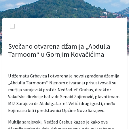
Svečano otvarena džamija „Abdulla
Tarmoom“ u Gornjim Kovačićima
U džematu Grbavica I otvorena je novoizgrađena džamija
„Abdulla Tarmoom“. Njenom otvaranju prisustvovali su
muftija sarajevski prof.dr. Nedžad-ef. Grabus, direktor
Vakufske direkcije hafiz dr. Senaid Zajimović, glavni imam
MIZ Sarajevo dr. Abdulgafar-ef. Velić i drugi gosti, među
kojima su bili i predstavnici Općine Novo Sarajevo.
Muftija sarajevski, Nedžad Grabus kazao je kako ova
džamija treba da daje duhovnu snagu, a da mi trebamo