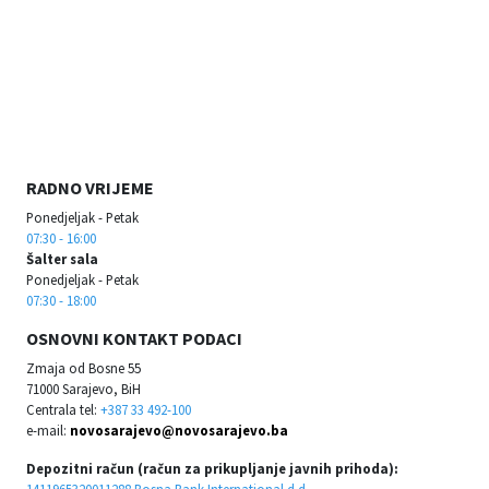
RADNO VRIJEME
Ponedjeljak - Petak
07:30 - 16:00
Šalter sala
Ponedjeljak - Petak
07:30 - 18:00
OSNOVNI KONTAKT PODACI
Zmaja od Bosne 55
71000 Sarajevo, BiH
Centrala tel:
+387 33 492-100
e-mail:
novosarajevo@novosarajevo.ba
Depozitni račun (račun za prikupljanje javnih prihoda):
1411965320011288 Bosna Bank International d.d.