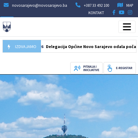
novosarajevo@novosarajevo.ba
+387 33 492 100
MAP
KONTAKT
07.08.2026
IZDVAJAMO
Delegacija Općine Novo Sarajevo odala počast šehidim