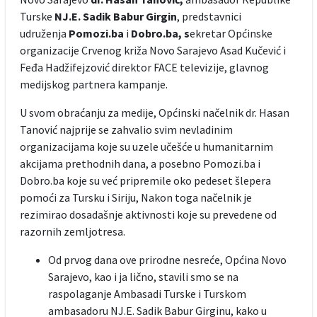
Turske
NJ.E. Sadik Babur Girgin
, predstavnici
udruženja
Pomozi.ba
i
Dobro.ba, s
ekretar Općinske
organizacije Crvenog križa Novo Sarajevo Asad Kučević i
Feđa Hadžifejzović direktor FACE televizije, glavnog
medijskog partnera kampanje.
U svom obraćanju za medije, Općinski načelnik dr. Hasan
Tanović najprije se zahvalio svim nevladinim
organizacijama koje su uzele učešće u humanitarnim
akcijama prethodnih dana, a posebno Pomozi.ba i
Dobro.ba koje su već pripremile oko pedeset šlepera
pomoći za Tursku i Siriju, Nakon toga načelnik je
rezimirao dosadašnje aktivnosti koje su prevedene od
razornih zemljotresa.
Od prvog dana ove prirodne nesreće, Općina Novo
Sarajevo, kao i ja lično, stavili smo se na
raspolaganje Ambasadi Turske i Turskom
ambasadoru NJ.E. Sadik Babur Girginu, kako u