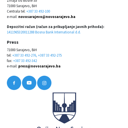
Zmaja od Bosne 55
71000 Sarajevo, BiH
Centrala tel:
+387 33 492-100
e-mail:
novosarajevo@novosarajevo.ba
Depozitni račun (račun za prikupljanje javnih prihoda):
1411965320011288 Bosna Bank International d.d.
Press
71000 Sarajevo, BiH
tel:
+387 33 492-276, +387 33 492-275
fax:
+387 33 492-342
e-mail:
press@novosarajevo.ba