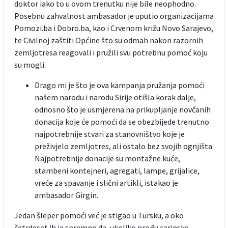
doktor iako to u ovom trenutku nije bile neophodno.
Posebnu zahvalnost ambasador je uputio organizacijama
Pomozi.ba i Dobro.ba, kao i Crvenom križu Novo Sarajevo,
te Civilnoj zaštiti Općine što su odmah nakon razornih
zemljotresa reagovali i pružili svu potrebnu pomoć koju
su mogli.
Drago mi je što je ova kampanja pružanja pomoći
našem narodu i narodu Sirije otišla korak dalje,
odnosno što je usmjerena na prikupljanje novčanih
donacija koje će pomoći da se obezbijede trenutno
najpotrebnije stvari za stanovništvo koje je
preživjelo zemljotres, ali ostalo bez svojih ognjišta.
Najpotrebnije donacije su montažne kuće,
stambeni kontejneri, agregati, lampe, grijalice,
vreće za spavanje i slični artikli, istakao je
ambasador Girgin.
Jedan šleper pomoći već je stigao u Tursku, a oko
četrdeset ih je spremno da, ukoliko prođu carinske