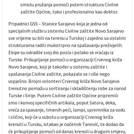
smislu pružanja pomoći putem struktura Civilne
zaštite Općine, tako i profesionalno kao doktor.
Pripadnici GSS – Stanice Sarajevo koja je jedna od
specijalnih službi u sistemu Civilne zaštite Novo Sarajevo
sve vrijeme su bili na terenu u Turskoj i zajedno sa ostalim
strukturama radili mukotrpno na spašavanju preživjelih.
Ekipe su odradile svoj dio posla i polako se vraćaju iz
Turske. Prikupljanje pomoći u organizaciji Crvenog križa
Novo Sarajevo, koji je također u sistemu zaštite i
spašavanja Civilne zaštite, pokazalo se i više nego
uspješno. Brojni volonteri Crvenog križa Novo Sarajevo
trenutno pomažu u sortiranju i skladištenju robe za narod
Turske i Sirije. Putem Civilne zaštite Općine pripremili
smo i konvoj specifičnih artikala, poput šatora, deka,
vreća za spavanje, limenih peći, lampi, spremnika za vodu
i slično, koji će u subotu u organizaciji Crvenog križa
krenuti u Tursku, istakao je načelnik Tanović, te dodao da
će prikupljanje pomoći od danas krenuti u drugom smjeru,