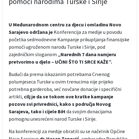
pomoći narodima Turske i Sirije
U Međunarodnom centru za djecu i omladinu Novo
Sarajevo održana je
Konferencija za medije u povodu
početka sedmodnevne Kampanje prikupljanja finansijske
pomoći ugroženom narodu Turske i Sirije, pod
zajedničkim sloganom
„Narednih 7 dana namjeru
pretvorimo u djelo – UČINI ŠTO TI SRCE KAŽE”.
Budući da prema iskazanim potrebama Crvenog
polumjeseca Turske u ovim trenucima nije prijeko
potrebna garderoba, već novčane donacije i specifični
artikli,
cilj je da se tokom ove kratke kampanje
pozovu svi privrednici, kako s područja Novog
Sarajeva, tako i cijele BiH
da svojim donacijama
pomognu unesrećeni narod Turske i Sirije.
Na konferenciji za medije obratili su se načelnik Općine
Novo Sarajevo
dr. Hasan Tanović,
ambasador Republike