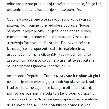
odnosno prema prikupljanju novčanih donacija, što je i cilj
ove sedmodnevne kampanje koja se pokreće.
Općina Novo Sarajevo će svakodnevno kontaktirati i
pozivati kompanije i privrednike s područja Novog
Sarajeva, a kojih je oko 5 hiljada, da se odazovu ovoj
humanoj misiji i uplate dio sredstava na žiro račune
udruženja Pomozi.ba i Dobro.ba. Pozivi za učešće u
kampanji će biti upućeni i ostalim načelnicima,
gradonačelnicima iz cijele BiH, kao i vijećnicima, te
zastupnicima da isto to učine, a urgirat će se i putem
Saveza općina i gradova Federacije BiH.
Ambasador Republike Turske
NJ.E. Sadik Babur Girgin
i
ovaj put je odao priznanje, te podržao aktivnosti, rad i
trud ove lokalne zajednice kada je u pitanju pružanje
pomoći ugroženom narodu Turske. U svom obraćanju,
zahvalio se Općini Novo Sarajevo, općinskom načelniku
dr. Tanoviću što se i lično ponudio da pomogne kao