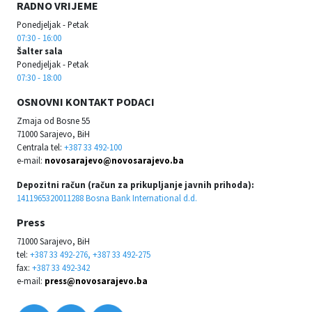
RADNO VRIJEME
Ponedjeljak - Petak
07:30 - 16:00
Šalter sala
Ponedjeljak - Petak
07:30 - 18:00
OSNOVNI KONTAKT PODACI
Zmaja od Bosne 55
71000 Sarajevo, BiH
Centrala tel:
+387 33 492-100
e-mail:
novosarajevo@novosarajevo.ba
Depozitni račun (račun za prikupljanje javnih prihoda):
1411965320011288 Bosna Bank International d.d.
Press
71000 Sarajevo, BiH
tel:
+387 33 492-276, +387 33 492-275
fax:
+387 33 492-342
e-mail:
press@novosarajevo.ba