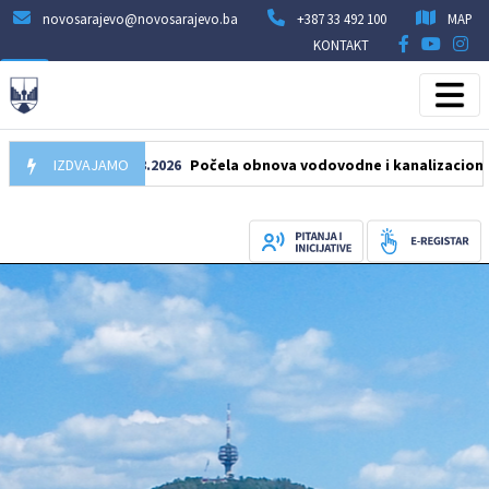
novosarajevo@novosarajevo.ba
+387 33 492 100
MAP
KONTAKT
IZDVAJAMO
05.08.2026
Počela obnova vodovodne i kanalizacione mreže 