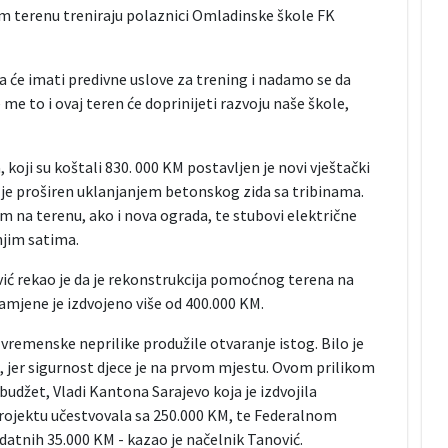
m terenu treniraju polaznici Omladinske škole FK
ta će imati predivne uslove za trening i nadamo se da
me to i ovaj teren će doprinijeti razvoju naše škole,
koji su koštali 830. 000 KM postavljen je novi vještački
je proširen uklanjanjem betonskog zida sa tribinama.
m na terenu, ako i nova ograda, te stubovi električne
njim satima.
ić rekao je da je rekonstrukcija pomoćnog terena na
namjene je izdvojeno više od 400.000 KM.
u vremenske neprilike produžile otvaranje istog. Bilo je
u, jer sigurnost djece je na prvom mjestu. Ovom prilikom
 budžet, Vladi Kantona Sarajevo koja je izdvojila
projektu učestvovala sa 250.000 KM, te Federalnom
datnih 35.000 KM - kazao je načelnik Tanović.