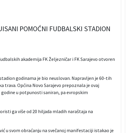
ISANI POMOĆNI FUDBALSKI STADION
dbalskih akademija FK Željezničar i FK Sarajevo otvoren
tadion godinama je bio neuslovan. Napravljen je 60-tih
čka trava. Općina Novo Sarajevo prepoznala je ovaj
e godine u potpunosti saniran, pa evropskim
oristi ga više od 20 hiljada mladih naraštaja na
vić u svom obraćanju na svečanoj manifestaciji istakao je