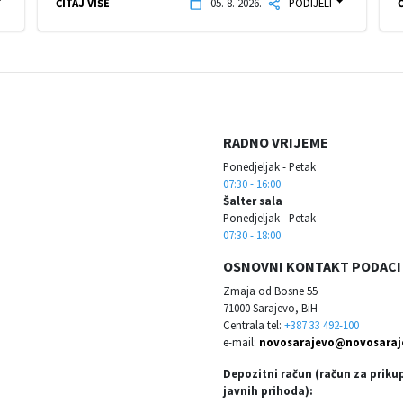
ČITAJ VIŠE
05. 8. 2026.
PODIJELI
Č
RADNO VRIJEME
Ponedjeljak - Petak
07:30 - 16:00
Šalter sala
Ponedjeljak - Petak
07:30 - 18:00
OSNOVNI KONTAKT PODACI
Zmaja od Bosne 55
71000 Sarajevo, BiH
Centrala tel:
+387 33 492-100
e-mail:
novosarajevo@novosaraj
Depozitni račun (račun za priku
javnih prihoda):