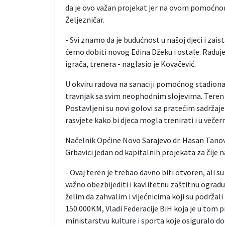
da je ovo važan projekat jer na ovom pomoćno
Željezničar.
- Svi znamo da je budućnost u našoj djeci i zais
ćemo dobiti novog Edina Džeku i ostale. Raduje 
igrača, trenera - naglasio je Kovačević.
U okviru radova na sanaciji pomoćnog stadiona, 
travnjak sa svim neophodnim slojevima. Teren 
Postavljeni su novi golovi sa pratećim sadržaje
rasvjete kako bi djeca mogla trenirati i u večer
Načelnik Općine Novo Sarajevo dr. Hasan Tanov
Grbavici jedan od kapitalnih projekata za čije 
- Ovaj teren je trebao davno biti otvoren, ali s
važno obezbijediti i kavlitetnu zaštitnu ograd
želim da zahvalim i vijećnicima koji su podržali
150.000KM, Vladi Federacije BiH koja je u tom 
ministarstvu kulture i sporta koje osiguralo do