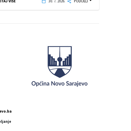
ITAJ VIŠE
30. 7. 2026.
PODIJELI
evo.ba
pljanje