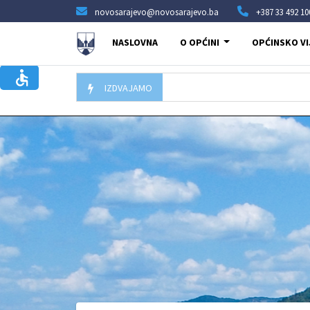
novosarajevo@novosarajevo.ba
+387 33 492 10
NASLOVNA
O OPĆINI
OPĆINSKO VI
IZDVAJAMO