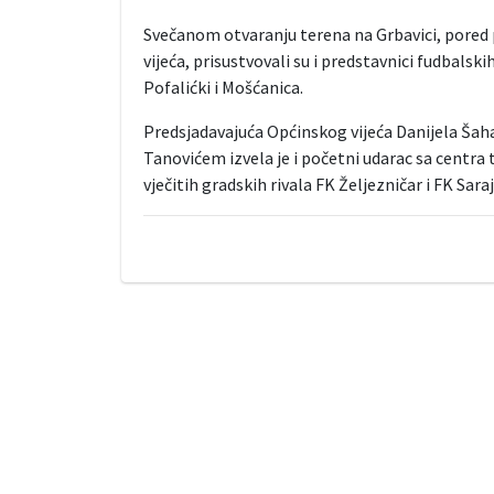
Svečanom otvaranju terena na Grbavici, pored 
vijeća, prisustvovali su i predstavnici fudbals
Pofalićki i Mošćanica.
Predsjadavajuća Općinskog vijeća Danijela Š
Tanovićem izvela je i početni udarac sa centra 
vječitih gradskih rivala FK Željezničar i FK Sara