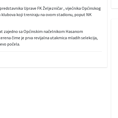
predstavnika Uprave FK Željezničar , vijećnika Općinskog
kih klubova koji treniraju na ovom stadionu, poput NK
ahat zajedno sa Općinskim načelnikom Hasanom
terena čime je prva revijalna utakmica mladih selekcija,
jevo počela.