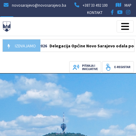
novosarajevo@novosarajevo.ba
+387 33 492 100
MAP
KONTAKT
07.08.2026
IZDVAJAMO
Delegacija Općine Novo Sarajevo odala počast šehi