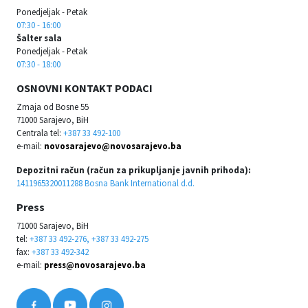
Ponedjeljak - Petak
07:30 - 16:00
Šalter sala
Ponedjeljak - Petak
07:30 - 18:00
OSNOVNI KONTAKT PODACI
Zmaja od Bosne 55
71000 Sarajevo, BiH
Centrala tel:
+387 33 492-100
e-mail:
novosarajevo@novosarajevo.ba
Depozitni račun (račun za prikupljanje javnih prihoda):
1411965320011288 Bosna Bank International d.d.
Press
71000 Sarajevo, BiH
tel:
+387 33 492-276, +387 33 492-275
fax:
+387 33 492-342
e-mail:
press@novosarajevo.ba