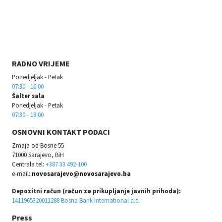
RADNO VRIJEME
Ponedjeljak - Petak
07:30 - 16:00
Šalter sala
Ponedjeljak - Petak
07:30 - 18:00
OSNOVNI KONTAKT PODACI
Zmaja od Bosne 55
71000 Sarajevo, BiH
Centrala tel:
+387 33 492-100
e-mail:
novosarajevo@novosarajevo.ba
Depozitni račun (račun za prikupljanje javnih prihoda):
1411965320011288 Bosna Bank International d.d.
Press