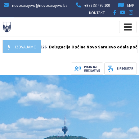
novosarajevo@novosarajevo.ba
+387 33 492 100
MAP
KONTAKT
07.08.2026
IZDVAJAMO
Delegacija Općine Novo Sarajevo odala počast šehi