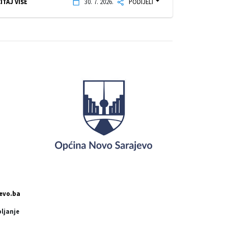
ITAJ VIŠE
30. 7. 2026.
PODIJELI
evo.ba
pljanje