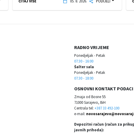
ČITAJ VIŠE
05. 8. 2026.
PODIJELI
Č
RADNO VRIJEME
Ponedjeljak - Petak
07:30 - 16:00
Šalter sala
Ponedjeljak - Petak
07:30 - 18:00
OSNOVNI KONTAKT PODACI
Zmaja od Bosne 55
71000 Sarajevo, BiH
Centrala tel:
+387 33 492-100
e-mail:
novosarajevo@novosaraj
Depozitni račun (račun za priku
javnih prihoda):