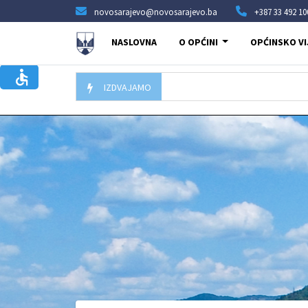
novosarajevo@novosarajevo.ba
+387 33 492 10
NASLOVNA
O OPĆINI
OPĆINSKO VI
IZDVAJAMO