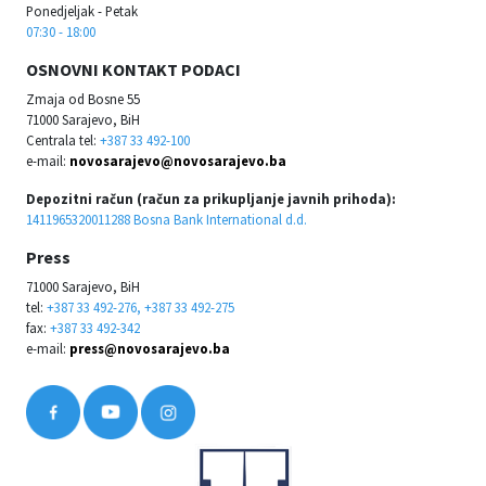
Ponedjeljak - Petak
07:30 - 18:00
OSNOVNI KONTAKT PODACI
Zmaja od Bosne 55
71000 Sarajevo, BiH
Centrala tel:
+387 33 492-100
e-mail:
novosarajevo@novosarajevo.ba
Depozitni račun (račun za prikupljanje javnih prihoda):
1411965320011288 Bosna Bank International d.d.
Press
71000 Sarajevo, BiH
tel:
+387 33 492-276, +387 33 492-275
fax:
+387 33 492-342
e-mail:
press@novosarajevo.ba