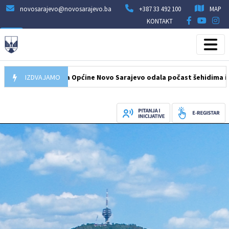
novosarajevo@novosarajevo.ba
+387 33 492 100
MAP
KONTAKT
Delegacija Općine Novo Sarajevo odala počast šehidima i poginul
IZDVAJAMO