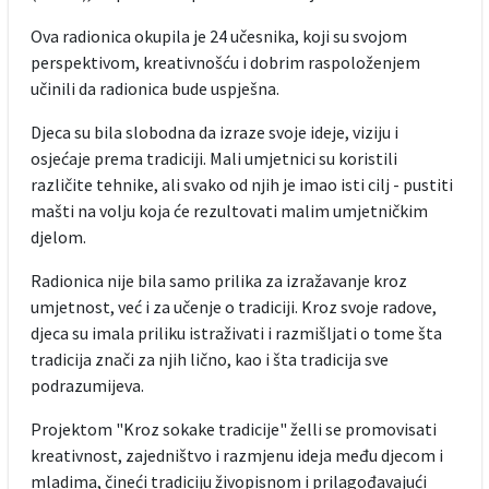
Ova radionica okupila je 24 učesnika, koji su svojom
perspektivom, kreativnošću i dobrim raspoloženjem
učinili da radionica bude uspješna.
Djeca su bila slobodna da izraze svoje ideje, viziju i
osjećaje prema tradiciji. Mali umjetnici su koristili
različite tehnike, ali svako od njih je imao isti cilj - pustiti
mašti na volju koja će rezultovati malim umjetničkim
djelom.
Radionica nije bila samo prilika za izražavanje kroz
umjetnost, već i za učenje o tradiciji. Kroz svoje radove,
djeca su imala priliku istraživati i razmišljati o tome šta
tradicija znači za njih lično, kao i šta tradicija sve
podrazumijeva.
Projektom "Kroz sokake tradicije" želli se promovisati
kreativnost, zajedništvo i razmjenu ideja među djecom i
mladima, čineći tradiciju živopisnom i prilagođavajući