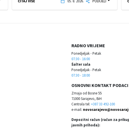
ČITAJ VIŠE
05. 8. 2026.
PODIJELI
Č
RADNO VRIJEME
Ponedjeljak - Petak
07:30 - 16:00
Šalter sala
Ponedjeljak - Petak
07:30 - 18:00
OSNOVNI KONTAKT PODACI
Zmaja od Bosne 55
71000 Sarajevo, BiH
Centrala tel:
+387 33 492-100
e-mail:
novosarajevo@novosaraj
Depozitni račun (račun za priku
javnih prihoda):