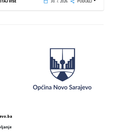
ITAJ VIŠE
30. 7. 2026.
PODIJELI
evo.ba
pljanje