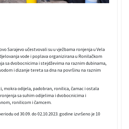
ovo Sarajevo učestvovali su u vježbama ronjenja u Vela
od djelovanja vode i poplava organizirana u Ronilačkom
nja sa dvobocnicima i stejdževima na raznim dubinama,
vodom i dizanje tereta sa dna na površinu na raznim
ci, mokra odijela, padobran, ronilica, čamac i ostala
ronjenja sa suhim odijelima i dvobocnicima i
ranom, ronilicom i čamcem.
eriodu od 30.09. do 02.10.2023. godine izvršeno je 10