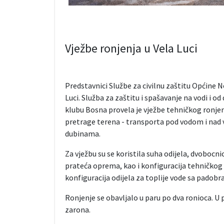
Vježbe ronjenja u Vela Luci
Predstavnici Službe za civilnu zaštitu Općine N
Luci. Služba za zaštitu i spašavanje na vodi i 
klubu Bosna provela je vježbe tehničkog ronje
pretrage terena - transporta pod vodom i nad 
dubinama.
Za vježbu su se koristila suha odijela, dvobocni
prateća oprema, kao i konfiguracija tehničkog 
konfiguracija odijela za toplije vode sa padob
Ronjenje se obavljalo u paru po dva ronioca. U p
zarona.