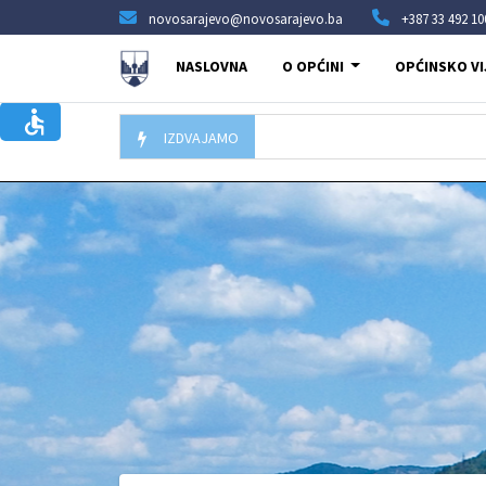
novosarajevo@novosarajevo.ba
+387 33 492 10
NASLOVNA
O OPĆINI
OPĆINSKO VI
IZDVAJAMO