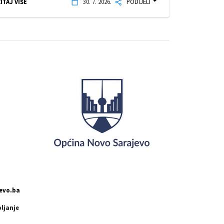
ITAJ VIŠE
30. 7. 2026.
PODIJELI
evo.ba
pljanje