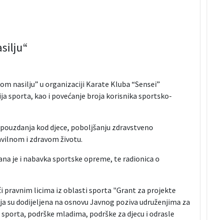
silju“
čkom nasilju” u organizaciji Karate Kluba “Sensei”
ija sporta, kao i povećanje broja korisnika sportsko-
opouzdanja kod djece, poboljšanju zdravstveno
ravilnom i zdravom životu.
rana je i nabavka sportske opreme, te radionica o
 pravnim licima iz oblasti sporta "Grant za projekte
koja su dodijeljena na osnovu Javnog poziva udruženjima za
, sporta, podrške mladima, podrške za djecu i odrasle