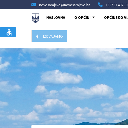
novosarajevo@novosarajevo.ba
+387 33 492 10
NASLOVNA
O OPĆINI
OPĆINSKO VI
IZDVAJAMO