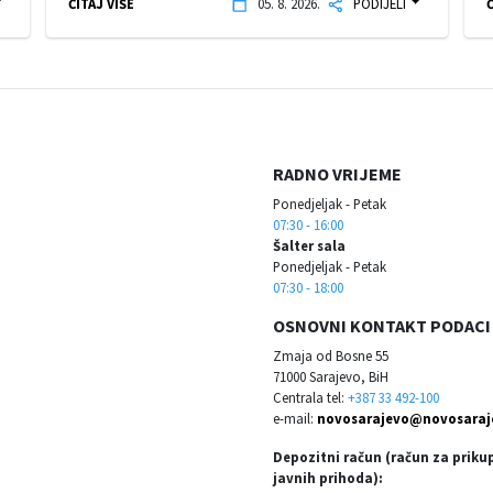
ČITAJ VIŠE
05. 8. 2026.
PODIJELI
Č
RADNO VRIJEME
Ponedjeljak - Petak
07:30 - 16:00
Šalter sala
Ponedjeljak - Petak
07:30 - 18:00
OSNOVNI KONTAKT PODACI
Zmaja od Bosne 55
71000 Sarajevo, BiH
Centrala tel:
+387 33 492-100
e-mail:
novosarajevo@novosaraj
Depozitni račun (račun za priku
javnih prihoda):