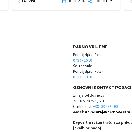
ČITAJ VIŠE
05. 8. 2026.
PODIJELI
Č
RADNO VRIJEME
Ponedjeljak - Petak
07:30 - 16:00
Šalter sala
Ponedjeljak - Petak
07:30 - 18:00
OSNOVNI KONTAKT PODACI
Zmaja od Bosne 55
71000 Sarajevo, BiH
Centrala tel:
+387 33 492-100
e-mail:
novosarajevo@novosaraj
Depozitni račun (račun za priku
javnih prihoda):