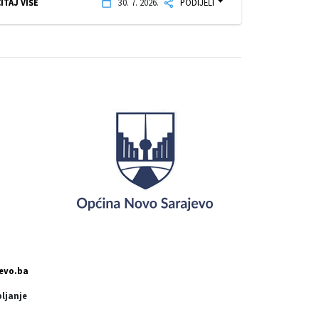
ITAJ VIŠE
30. 7. 2026.
PODIJELI
evo.ba
pljanje