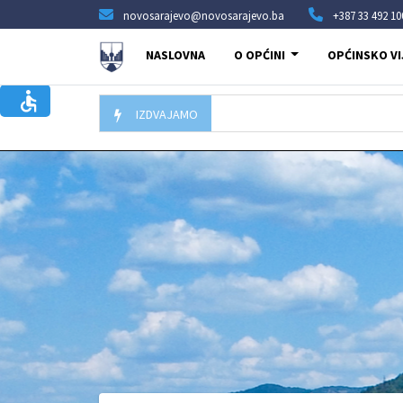
novosarajevo@novosarajevo.ba
+387 33 492 10
NASLOVNA
O OPĆINI
OPĆINSKO VI
IZDVAJAMO