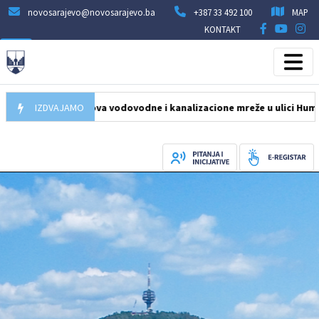
novosarajevo@novosarajevo.ba
+387 33 492 100
MAP
KONTAKT
Počela obnova vodovodne i kanalizacione mreže u ulici Humska na 
IZDVAJAMO