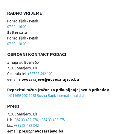
RADNO VRIJEME
Ponedjeljak - Petak
07:30 - 16:00
Šalter sala
Ponedjeljak - Petak
07:30 - 18:00
OSNOVNI KONTAKT PODACI
Zmaja od Bosne 55
71000 Sarajevo, BiH
Centrala tel:
+387 33 492-100
e-mail:
novosarajevo@novosarajevo.ba
Depozitni račun (račun za prikupljanje javnih prihoda):
1411965320011288 Bosna Bank International d.d.
Press
71000 Sarajevo, BiH
tel:
+387 33 492-276, +387 33 492-275
fax:
+387 33 492-342
e-mail:
press@novosarajevo.ba