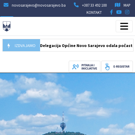
novosarajevo@novosarajevo.ba
+387 33 492 100
MAP
KONTAKT
07.08.2026
IZDVAJAMO
Delegacija Općine Novo Sarajevo odala počast šehidima