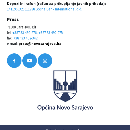
Depozitni račun (račun za prikupljanje javnih prihoda):
1411965320011288 Bosna Bank International d.d.
Press
71000 Sarajevo, BiH
tel:
+387 33 492-276, +387 33 492-275
fax:
+387 33 492-342
e-mail:
press@novosarajevo.ba