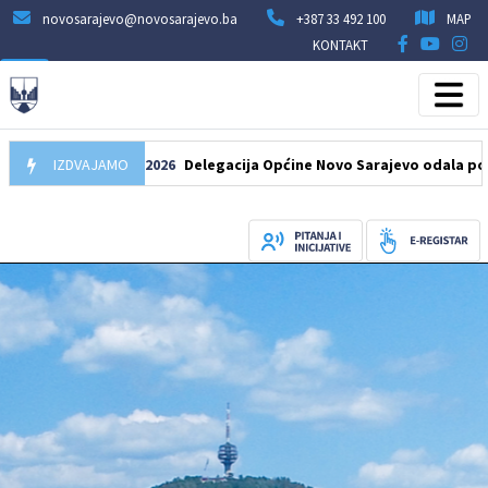
novosarajevo@novosarajevo.ba
+387 33 492 100
MAP
KONTAKT
IZDVAJAMO
07.08.2026
Delegacija Općine Novo Sarajevo odala počast še