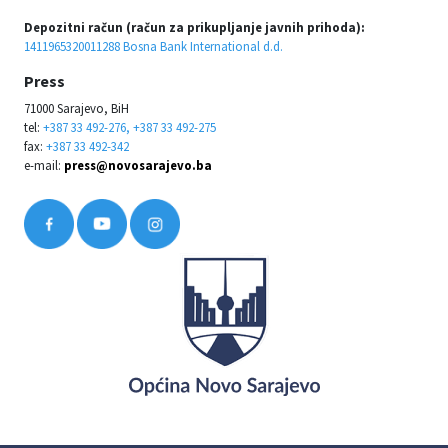
Depozitni račun (račun za prikupljanje javnih prihoda):
1411965320011288 Bosna Bank International d.d.
Press
71000 Sarajevo, BiH
tel:
+387 33 492-276, +387 33 492-275
fax:
+387 33 492-342
e-mail:
press@novosarajevo.ba