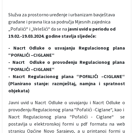
Služva za prostorno uređenje i urbanizam bavještava
građane i pravna lica sa područja Mjesnih zajednica
„Pofalići“ i „Velešići“ da se na
javni uvid u periodu od
19.02.-19.03.2024. godine stavlja sljedeće:
- Nacrt Odluke o usvajanju Regulacionog plana
“POFALIĆI –CIGLANE“
- Nacrt Odluke o provođenju Regulacionog plana
“POFALIĆI –CIGLANE“
- Nacrt Regulacionog plana “POFALIĆI –CIGLANE“
(Planirano stanje: razmještaj, namjna i spratnost
objekata)
Javni uvid u Nacrt Odluke o usvajanju i Nacrt Odluke o
provođenju Regulacionog plana “Pofalići -Ciglane“, kao i
Nacrt Regulacionog plana “Pofalići - Ciglane“ se
postavlja u elektronskoj formi u pdf formatu na web
stranicu Općine Novo Sarajevo, a u printanoj formi u