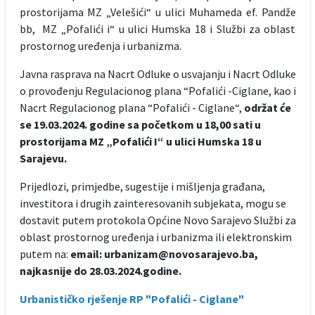
prostorijama MZ „Velešići“ u ulici Muhameda ef. Pandže
bb, MZ „Pofalići i“ u ulici Humska 18 i Službi za oblast
prostornog uređenja i urbanizma.
Javna rasprava na Nacrt Odluke o usvajanju i Nacrt Odluke
o provođenju Regulacionog plana “Pofalići -Ciglane, kao i
Nacrt Regulacionog plana “Pofalići - Ciglane“,
održat će
se 19.03.2024. godine sa početkom u 18,00 sati u
prostorijama MZ „Pofalići I“ u ulici Humska 18 u
Sarajevu.
Prijedlozi, primjedbe, sugestije i mišljenja građana,
investitora i drugih zainteresovanih subjekata, mogu se
dostavit putem protokola Općine Novo Sarajevo Službi za
oblast prostornog uređenja i urbanizma ili elektronskim
putem na:
email: urbanizam@novosarajevo.ba,
najkasnije do 28.03.2024.godine.
Urbanističko rješenje RP "Pofalići - Ciglane"