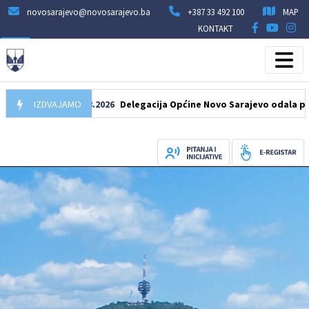
novosarajevo@novosarajevo.ba
+387 33 492 100
MAP
KONTAKT
IZDVAJAMO
07.08.2026
Delegacija Općine Novo Sarajevo odala počast še