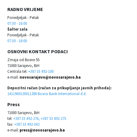
RADNO VRIJEME
Ponedjeljak - Petak
07:30 - 16:00
Šalter sala
Ponedjeljak - Petak
07:30 - 18:00
OSNOVNI KONTAKT PODACI
Zmaja od Bosne 55
71000 Sarajevo, BiH
Centrala tel:
+387 33 492-100
e-mail:
novosarajevo@novosarajevo.ba
Depozitni račun (račun za prikupljanje javnih prihoda):
1411965320011288 Bosna Bank International d.d.
Press
71000 Sarajevo, BiH
tel:
+387 33 492-276, +387 33 492-275
fax:
+387 33 492-342
e-mail:
press@novosarajevo.ba