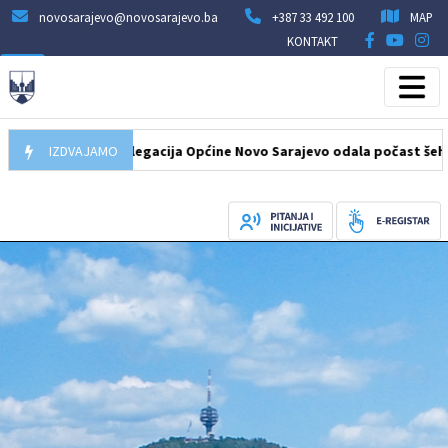
novosarajevo@novosarajevo.ba
+387 33 492 100
MAP
KONTAKT
8.2026
IZDVAJAMO
Delegacija Općine Novo Sarajevo odala počast šehidima i po