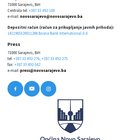
71000 Sarajevo, BiH
Centrala tel:
+387 33 492-100
e-mail:
novosarajevo@novosarajevo.ba
Depozitni račun (račun za prikupljanje javnih prihoda):
1411965320011288 Bosna Bank International d.d.
Press
71000 Sarajevo, BiH
tel:
+387 33 492-276, +387 33 492-275
fax:
+387 33 492-342
e-mail:
press@novosarajevo.ba