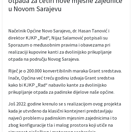
otpada za četiri nove mjesne zajednice
u Novom Sarajevu
Načelnik Općine Novo Sarajevo, dr. Hasan Tanović i
direktor KJKP „Rad“, Nijaz Salamović potpisali su
Sporazum o međusobnim pravima i obavezama pri
realizaciji kupovine kanti za dvolinijsko prikupljanje
otpada na području Novog Sarajeva.
Riječ je o 200.000 konvertibilnih maraka Grant sredstava.
Inače, Općina već treću godinu izdvaja Grant sredstva
kako bi KJKP „Rad“ nabavilo kante za dvolinijsko
prikupljanje otpada za padinske dijelove naše općine.
Još 2022. godine krenulo se s realizacijom ovog projekta
kada je utvrđeno da klasični kontejneri predstavljaju
najveći problem u padinskim mjesnim zajednicima i to
zbog konfiguracije tla i malog prostora koji utiče na
sigurnost pješačkog i motornog saobraćaja.