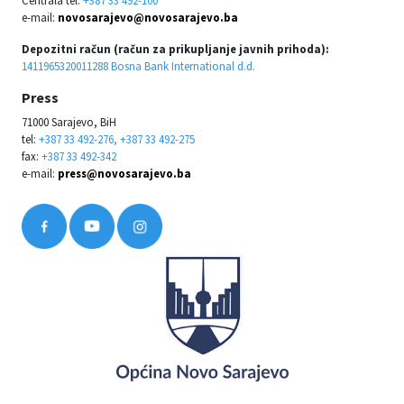
e-mail:
novosarajevo@novosarajevo.ba
Depozitni račun (račun za prikupljanje javnih prihoda):
1411965320011288 Bosna Bank International d.d.
Press
71000 Sarajevo, BiH
tel:
+387 33 492-276, +387 33 492-275
fax:
+387 33 492-342
e-mail:
press@novosarajevo.ba