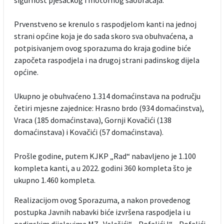
Prvenstveno se krenulo s raspodjelom kanti na jednoj
strani općine koja je do sada skoro sva obuhvaćena, a
potpisivanjem ovog sporazuma do kraja godine biće
započeta raspodjela i na drugoj strani padinskog dijela
općine.
Ukupno je obuhvaćeno 1.314 domaćinstava na području
četiri mjesne zajednice: Hrasno brdo (934 domaćinstva),
Vraca (185 domaćinstava), Gornji Kovačići (138
domaćinstava) i Kovačići (57 domaćinstava).
Prošle godine, putem KJKP „Rad“ nabavljeno je 1.100
kompleta kanti, a u 2022. godini 360 kompleta što je
ukupno 1.460 kompleta.
Realizacijom ovog Sporazuma, a nakon provedenog
postupka Javnih nabavki biće izvršena raspodjela i u
padinskim dijelovima MZ „Velešići“, „Pofalići I“, „Pofalići