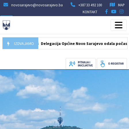
novosarajevo@novosarajevo.ba
+387 33 492 100
MAP
KONTAKT
07.08.2026
IZDVAJAMO
Delegacija Općine Novo Sarajevo odala počast šehidim