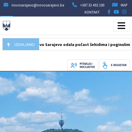
novosarajevo@novosarajevo.ba
+387 33 492 100
MAP
KONTAKT
ja Općine Novo Sarajevo odala počast šehidima i poginulim borcim
IZDVAJAMO