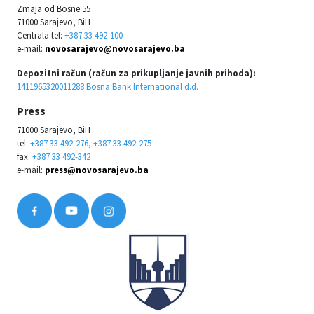
Zmaja od Bosne 55
71000 Sarajevo, BiH
Centrala tel:
+387 33 492-100
e-mail:
novosarajevo@novosarajevo.ba
Depozitni račun (račun za prikupljanje javnih prihoda):
1411965320011288 Bosna Bank International d.d.
Press
71000 Sarajevo, BiH
tel:
+387 33 492-276, +387 33 492-275
fax:
+387 33 492-342
e-mail:
press@novosarajevo.ba