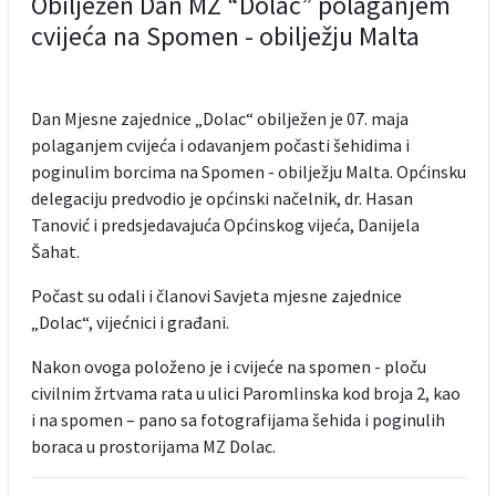
Obilježen Dan MZ “Dolac” polaganjem
cvijeća na Spomen - obilježju Malta
Dan Mjesne zajednice „Dolac“ obilježen je 07. maja
polaganjem cvijeća i odavanjem počasti šehidima i
poginulim borcima na Spomen - obilježju Malta. Općinsku
delegaciju predvodio je općinski načelnik, dr. Hasan
Tanović i predsjedavajuća Općinskog vijeća, Danijela
Šahat.
Počast su odali i članovi Savjeta mjesne zajednice
„Dolac“, vijećnici i građani.
Nakon ovoga položeno je i cvijeće na spomen - ploču
civilnim žrtvama rata u ulici Paromlinska kod broja 2, kao
i na spomen – pano sa fotografijama šehida i poginulih
boraca u prostorijama MZ Dolac.