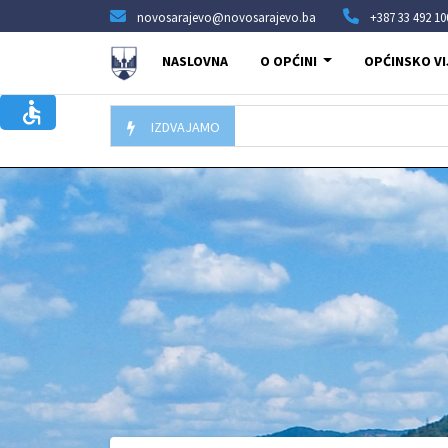
novosarajevo@novosarajevo.ba
+387 33 492 10
NASLOVNA
O OPĆINI
OPĆINSKO VI
IZDVAJAMO