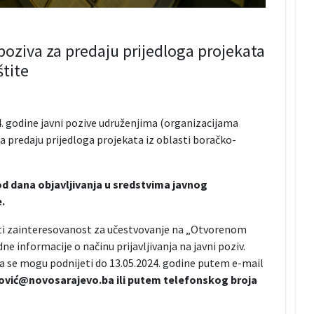
oziva za predaju prijedloga projekata
štite
24. godine javni pozive udruženjima (organizacijama
a predaju prijedloga projekata iz oblasti boračko-
 od dana objavljivanja u sredstvima javnog
.
zati zainteresovanost za učestvovanje na „Otvorenom
e informacije o načinu prijavljivanja na javni poziv.
ja se mogu podnijeti do 13.05.2024. godine putem e-mail
ović@novosarajevo.ba ili putem telefonskog broja