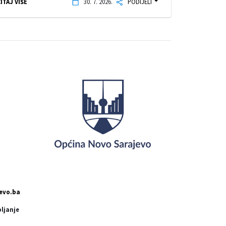
ITAJ VIŠE
30. 7. 2026.
PODIJELI
evo.ba
pljanje