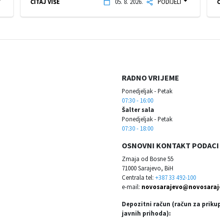
ČITAJ VIŠE
05. 8. 2026.
PODIJELI
Č
RADNO VRIJEME
Ponedjeljak - Petak
07:30 - 16:00
Šalter sala
Ponedjeljak - Petak
07:30 - 18:00
OSNOVNI KONTAKT PODACI
Zmaja od Bosne 55
71000 Sarajevo, BiH
Centrala tel:
+387 33 492-100
e-mail:
novosarajevo@novosaraj
Depozitni račun (račun za priku
javnih prihoda):