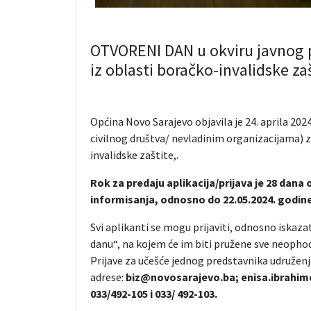
OTVORENI DAN u okviru javnog p
iz oblasti boračko-invalidske za
Općina Novo Sarajevo objavila je 24. aprila 20
civilnog društva/ nevladinim organizacijama) z
invalidske zaštite,.
Rok za predaju aplikacija/prijava je 28 dana
informisanja, odnosno do 22.05.2024. godine
Svi aplikanti se mogu prijaviti, odnosno iska
danu“, na kojem će im biti pružene sve neophodn
Prijave za učešće jednog predstavnika udružen
adrese:
biz@novosarajevo.ba; enisa.ibrahim
033/492-105 i 033/ 492-103.