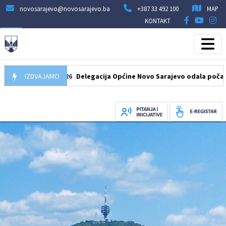
novosarajevo@novosarajevo.ba
+387 33 492 100
MAP
KONTAKT
07.08.2026
IZDVAJAMO
Delegacija Općine Novo Sarajevo odala počast šehidi