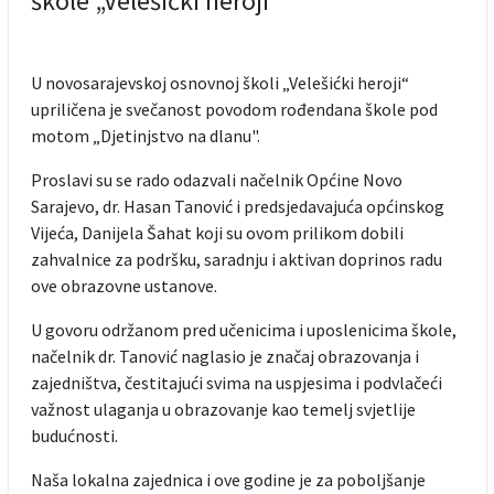
škole „Velešićki heroji“
U novosarajevskoj osnovnoj školi „Velešićki heroji“
upriličena je svečanost povodom rođendana škole pod
motom „Djetinjstvo na dlanu".
Proslavi su se rado odazvali načelnik Općine Novo
Sarajevo, dr. Hasan Tanović i predsjedavajuća općinskog
Vijeća, Danijela Šahat koji su ovom prilikom dobili
zahvalnice za podršku, saradnju i aktivan doprinos radu
ove obrazovne ustanove.
U govoru održanom pred učenicima i uposlenicima škole,
načelnik dr. Tanović naglasio je značaj obrazovanja i
zajedništva, čestitajući svima na uspjesima i podvlačeći
važnost ulaganja u obrazovanje kao temelj svjetlije
budućnosti.
Naša lokalna zajednica i ove godine je za poboljšanje