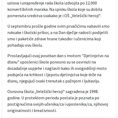
uslova i unapređenje rada škola izdvojila po 12.000
konvertibilnih maraka. Na spisku škola koje su dobila
pomenuta sredstva svakako je i OŠ „Velešićki heroji“.
U septembru prošle godine svim prvačićima nabavili smo
ruksake i školski pribor, a na Dan dječije radosti podijelili
smo i paketiće zdrave hrane također i učenicima koji
pohađaju ovu školu.
Proslavljajući ovaj poseban dan s motom "Djetinjstvo na
dlanu" uposlenici škole ponosno su se osvrnuli na
dosadašnje uspjehe i naglasili kako ih ovogodišnji moto
podsjeća na krhkost i ljepotu djetinjstva koje drže na
dlanu, njegujući svaki trenutak s pažnjom i ljubavlju.
Osnovna škola „Velešićki heroji“ sagrađena je 1998.
godine. U proteklom periodu postala je poznata po
postignućima svojih učenika/ca i uposlenika/ca, njihovoj
originalnosti i kreativnosti.