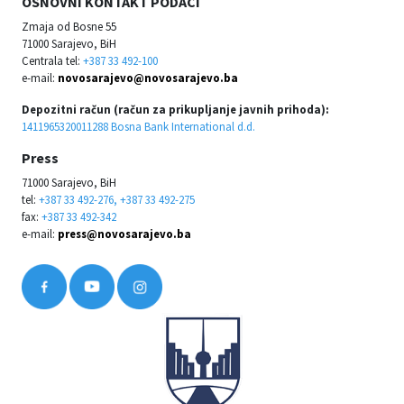
OSNOVNI KONTAKT PODACI
Zmaja od Bosne 55
71000 Sarajevo, BiH
Centrala tel:
+387 33 492-100
e-mail:
novosarajevo@novosarajevo.ba
Depozitni račun (račun za prikupljanje javnih prihoda):
1411965320011288 Bosna Bank International d.d.
Press
71000 Sarajevo, BiH
tel:
+387 33 492-276, +387 33 492-275
fax:
+387 33 492-342
e-mail:
press@novosarajevo.ba