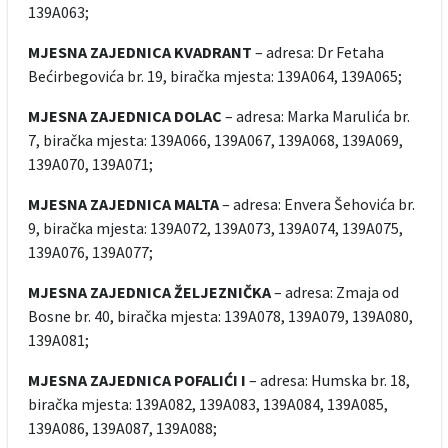
139A063;
MJESNA ZAJEDNICA KVADRANT
– adresa: Dr Fetaha
Bećirbegovića br. 19, biračka mjesta: 139A064, 139A065;
MJESNA ZAJEDNICA DOLAC
– adresa: Marka Marulića br.
7, biračka mjesta: 139A066, 139A067, 139A068, 139A069,
139A070, 139A071;
MJESNA ZAJEDNICA MALTA
– adresa: Envera Šehovića br.
9, biračka mjesta: 139A072, 139A073, 139A074, 139A075,
139A076, 139A077;
MJESNA ZAJEDNICA ŽELJEZNIČKA
– adresa: Zmaja od
Bosne br. 40, biračka mjesta: 139A078, 139A079, 139A080,
139A081;
MJESNA ZAJEDNICA POFALIĆI I
– adresa: Humska br. 18,
biračka mjesta: 139A082, 139A083, 139A084, 139A085,
139A086, 139A087, 139A088;