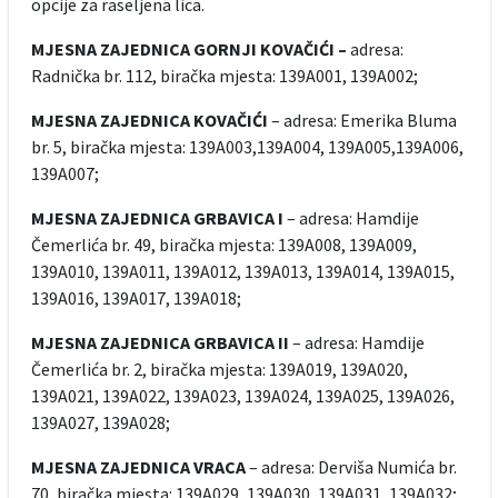
opcije za raseljena lica.
MJESNA ZAJEDNICA GORNJI KOVAČIĆI –
adresa:
Radnička br. 112, biračka mjesta: 139A001, 139A002;
MJESNA ZAJEDNICA KOVAČIĆI
– adresa: Emerika Bluma
br. 5, biračka mjesta: 139A003,139A004, 139A005,139A006,
139A007;
MJESNA ZAJEDNICA GRBAVICA I
– adresa: Hamdije
Čemerlića br. 49, biračka mjesta: 139A008, 139A009,
139A010, 139A011, 139A012, 139A013, 139A014, 139A015,
139A016, 139A017, 139A018;
MJESNA ZAJEDNICA GRBAVICA II
– adresa: Hamdije
Čemerlića br. 2, biračka mjesta: 139A019, 139A020,
139A021, 139A022, 139A023, 139A024, 139A025, 139A026,
139A027, 139A028;
MJESNA ZAJEDNICA VRACA
– adresa: Derviša Numića br.
70, biračka mjesta: 139A029, 139A030, 139A031, 139A032;