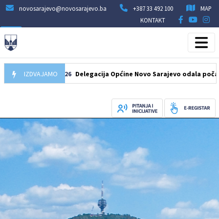
novosarajevo@novosarajevo.ba
+387 33 492 100
MAP
KONTAKT
07.08.2026
IZDVAJAMO
Delegacija Općine Novo Sarajevo odala počast šehidi