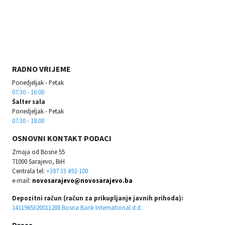
RADNO VRIJEME
Ponedjeljak - Petak
07:30 - 16:00
Šalter sala
Ponedjeljak - Petak
07:30 - 18:00
OSNOVNI KONTAKT PODACI
Zmaja od Bosne 55
71000 Sarajevo, BiH
Centrala tel:
+387 33 492-100
e-mail:
novosarajevo@novosarajevo.ba
Depozitni račun (račun za prikupljanje javnih prihoda):
1411965320011288 Bosna Bank International d.d.