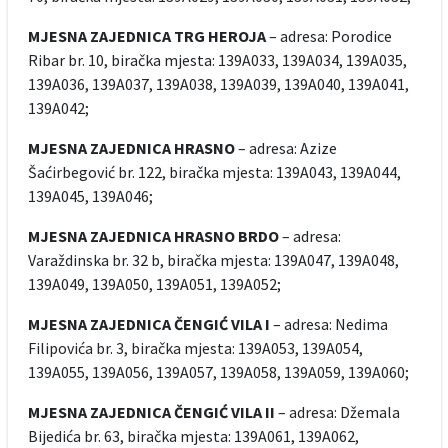
MJESNA ZAJEDNICA TRG HEROJA
– adresa: Porodice
Ribar br. 10, biračka mjesta: 139A033, 139A034, 139A035,
139A036, 139A037, 139A038, 139A039, 139A040, 139A041,
139A042;
MJESNA ZAJEDNICA HRASNO
– adresa: Azize
Šaćirbegović br. 122, biračka mjesta: 139A043, 139A044,
139A045, 139A046;
MJESNA ZAJEDNICA HRASNO BRDO
– adresa:
Varaždinska br. 32 b, biračka mjesta: 139A047, 139A048,
139A049, 139A050, 139A051, 139A052;
MJESNA ZAJEDNICA ČENGIĆ VILA I
– adresa: Nedima
Filipovića br. 3, biračka mjesta: 139A053, 139A054,
139A055, 139A056, 139A057, 139A058, 139A059, 139A060;
MJESNA ZAJEDNICA ČENGIĆ VILA II
– adresa: Džemala
Bijedića br. 63, biračka mjesta: 139A061, 139A062,