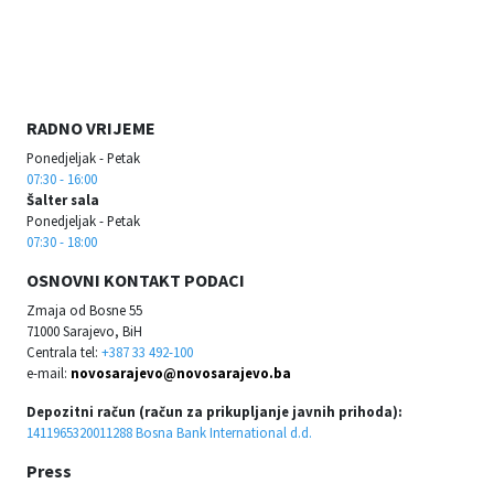
RADNO VRIJEME
Ponedjeljak - Petak
07:30 - 16:00
Šalter sala
Ponedjeljak - Petak
07:30 - 18:00
OSNOVNI KONTAKT PODACI
Zmaja od Bosne 55
71000 Sarajevo, BiH
Centrala tel:
+387 33 492-100
e-mail:
novosarajevo@novosarajevo.ba
Depozitni račun (račun za prikupljanje javnih prihoda):
1411965320011288 Bosna Bank International d.d.
Press