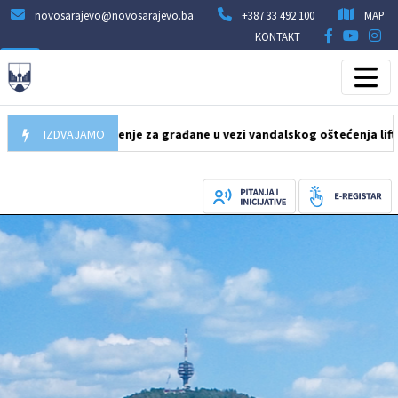
novosarajevo@novosarajevo.ba
+387 33 492 100
MAP
KONTAKT
6
Obavještenje za građane u vezi vandalskog oštećenja lifta u poth
IZDVAJAMO