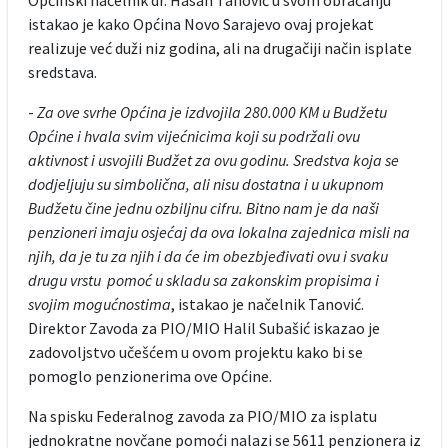
istakao je kako Općina Novo Sarajevo ovaj projekat
realizuje već duži niz godina, ali na drugačiji način isplate
sredstava.
-
Za ove svrhe Općina je izdvojila 280.000 KM u Budžetu
Općine i hvala svim vijećnicima koji su podržali ovu
aktivnost i usvojili Budžet za ovu godinu. Sredstva koja se
dodjeljuju su simbolična, ali nisu dostatna i u ukupnom
Budžetu čine jednu ozbiljnu cifru. Bitno nam je da naši
penzioneri imaju osjećaj da ova lokalna zajednica misli na
njih, da je tu za njih i da će im obezbjeđivati ovu i svaku
drugu vrstu pomoć u skladu sa zakonskim propisima i
svojim mogućnostima
, istakao je načelnik Tanović.
Direktor Zavoda za PIO/MIO Halil Subašić iskazao je
zadovoljstvo učešćem u ovom projektu kako bi se
pomoglo penzionerima ove Općine.
Na spisku Federalnog zavoda za PIO/MIO za isplatu
jednokratne novčane pomoći nalazi se 5611 penzionera iz