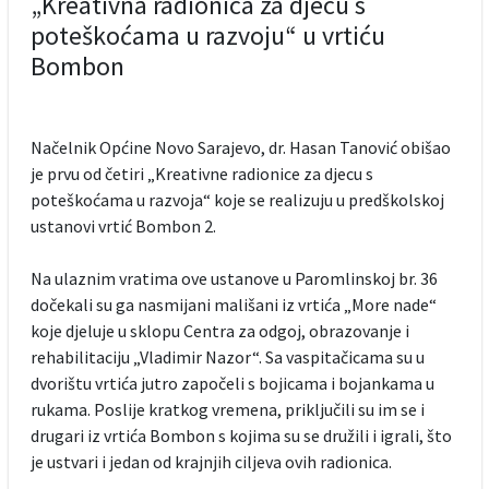
„Kreativna radionica za djecu s
poteškoćama u razvoju“ u vrtiću
Bombon
Načelnik Općine Novo Sarajevo, dr. Hasan Tanović obišao
je prvu od četiri „Kreativne radionice za djecu s
poteškoćama u razvoja“ koje se realizuju u predškolskoj
ustanovi vrtić Bombon 2.
Na ulaznim vratima ove ustanove u Paromlinskoj br. 36
dočekali su ga nasmijani mališani iz vrtića „More nade“
koje djeluje u sklopu Centra za odgoj, obrazovanje i
rehabilitaciju „Vladimir Nazor“. Sa vaspitačicama su u
dvorištu vrtića jutro započeli s bojicama i bojankama u
rukama. Poslije kratkog vremena, priključili su im se i
drugari iz vrtića Bombon s kojima su se družili i igrali, što
je ustvari i jedan od krajnjih ciljeva ovih radionica.