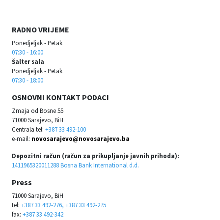
RADNO VRIJEME
Ponedjeljak - Petak
07:30 - 16:00
Šalter sala
Ponedjeljak - Petak
07:30 - 18:00
OSNOVNI KONTAKT PODACI
Zmaja od Bosne 55
71000 Sarajevo, BiH
Centrala tel:
+387 33 492-100
e-mail:
novosarajevo@novosarajevo.ba
Depozitni račun (račun za prikupljanje javnih prihoda):
1411965320011288 Bosna Bank International d.d.
Press
71000 Sarajevo, BiH
tel:
+387 33 492-276, +387 33 492-275
fax:
+387 33 492-342