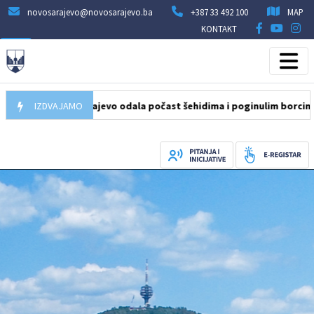
novosarajevo@novosarajevo.ba
+387 33 492 100
MAP
KONTAKT
ine Novo Sarajevo odala počast šehidima i poginulim borcima na Ig
IZDVAJAMO