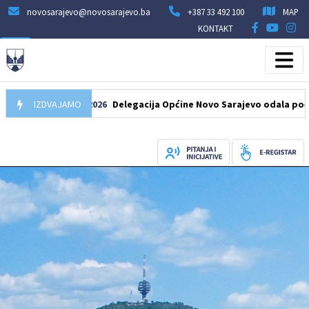
novosarajevo@novosarajevo.ba
+387 33 492 100
MAP
KONTAKT
IZDVAJAMO
07.08.2026
Delegacija Općine Novo Sarajevo odala počast šehi