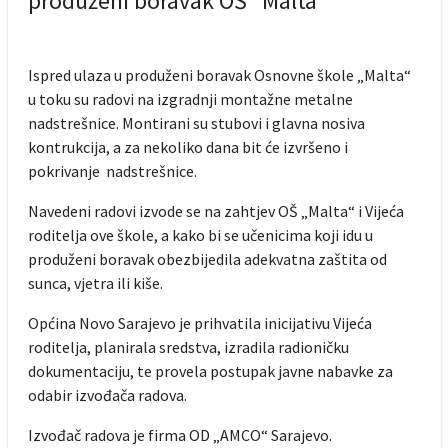
produženi boravak OŠ "Malta"
Ispred ulaza u produženi boravak Osnovne škole „Malta“
u toku su radovi na izgradnji montažne metalne
nadstrešnice. Montirani su stubovi i glavna nosiva
kontrukcija, a za nekoliko dana bit će izvršeno i
pokrivanje nadstrešnice.
Navedeni radovi izvode se na zahtjev OŠ „Malta“ i Vijeća
roditelja ove škole, a kako bi se učenicima koji idu u
produženi boravak obezbijedila adekvatna zaštita od
sunca, vjetra ili kiše.
Općina Novo Sarajevo je prihvatila inicijativu Vijeća
roditelja, planirala sredstva, izradila radioničku
dokumentaciju, te provela postupak javne nabavke za
odabir izvođača radova.
Izvođač radova je firma OD „AMCO“ Sarajevo.