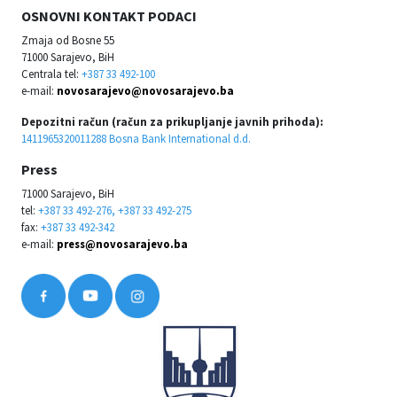
OSNOVNI KONTAKT PODACI
Zmaja od Bosne 55
71000 Sarajevo, BiH
Centrala tel:
+387 33 492-100
e-mail:
novosarajevo@novosarajevo.ba
Depozitni račun (račun za prikupljanje javnih prihoda):
1411965320011288 Bosna Bank International d.d.
Press
71000 Sarajevo, BiH
tel:
+387 33 492-276, +387 33 492-275
fax:
+387 33 492-342
e-mail:
press@novosarajevo.ba