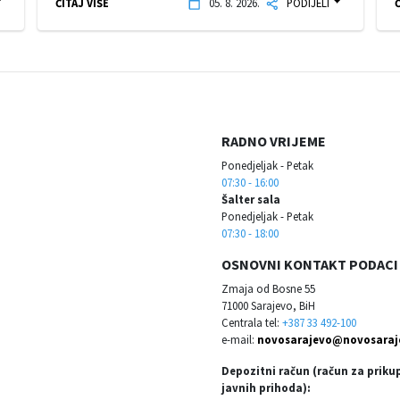
ČITAJ VIŠE
05. 8. 2026.
PODIJELI
Č
RADNO VRIJEME
Ponedjeljak - Petak
07:30 - 16:00
Šalter sala
Ponedjeljak - Petak
07:30 - 18:00
OSNOVNI KONTAKT PODACI
Zmaja od Bosne 55
71000 Sarajevo, BiH
Centrala tel:
+387 33 492-100
e-mail:
novosarajevo@novosaraj
Depozitni račun (račun za priku
javnih prihoda):