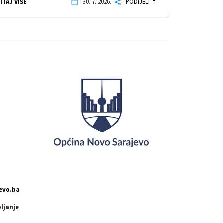
ITAJ VIŠE
30. 7. 2026.
PODIJELI
evo.ba
pljanje