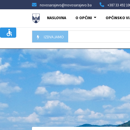
novosarajevo@novosarajevo.ba
+387 33 492 10
NASLOVNA
O OPĆINI
OPĆINSKO VI
IZDVAJAMO