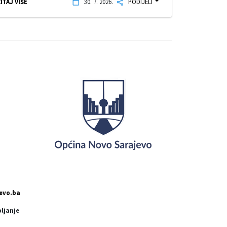
ITAJ VIŠE
30. 7. 2026.
PODIJELI
evo.ba
pljanje