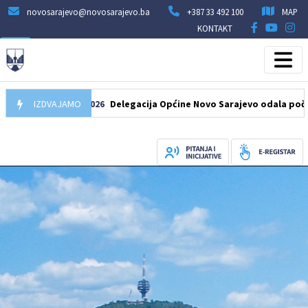
novosarajevo@novosarajevo.ba
+387 33 492 100
MAP
KONTAKT
IZDVAJAMO
07.08.2026
Delegacija Općine Novo Sarajevo odala počast šehi