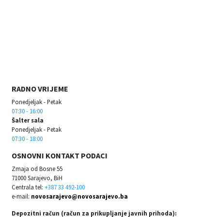
RADNO VRIJEME
Ponedjeljak - Petak
07:30 - 16:00
Šalter sala
Ponedjeljak - Petak
07:30 - 18:00
OSNOVNI KONTAKT PODACI
Zmaja od Bosne 55
71000 Sarajevo, BiH
Centrala tel:
+387 33 492-100
e-mail:
novosarajevo@novosarajevo.ba
Depozitni račun (račun za prikupljanje javnih prihoda):