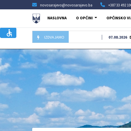
novosarajevo@novosarajevo.ba
+387 33 492 10
NASLOVNA
O OPĆINI
OPĆINSKO VI
IZDVAJAMO
07.08.2026
Delegacija O