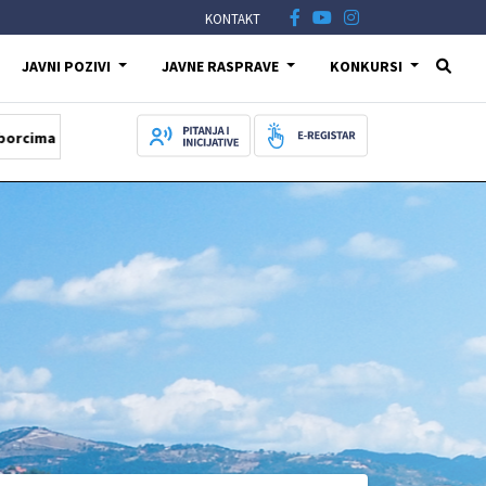
KONTAKT
JAVNI POZIVI
JAVNE RASPRAVE
KONKURSI
 Igmanu
05.08.2026
Počela obnova vodovodne i kanalizacione mr