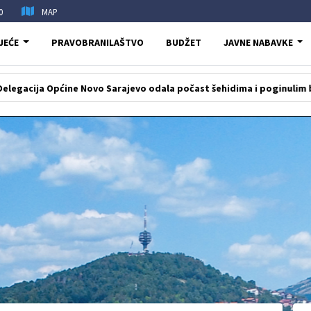
0
MAP
JEĆE
PRAVOBRANILAŠTVO
BUDŽET
JAVNE NABAVKE
pćine Novo Sarajevo odala počast šehidima i poginulim borcima na