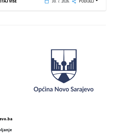
ITAJ VIŠE
30. 7. 2026.
PODIJELI
evo.ba
pljanje