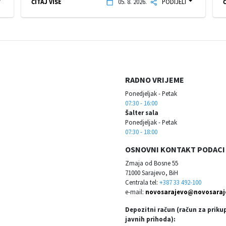
ČITAJ VIŠE
05. 8. 2026.
PODIJELI
Č
RADNO VRIJEME
Ponedjeljak - Petak
07:30 - 16:00
Šalter sala
Ponedjeljak - Petak
07:30 - 18:00
OSNOVNI KONTAKT PODACI
Zmaja od Bosne 55
71000 Sarajevo, BiH
Centrala tel:
+387 33 492-100
e-mail:
novosarajevo@novosaraj
Depozitni račun (račun za priku
javnih prihoda):